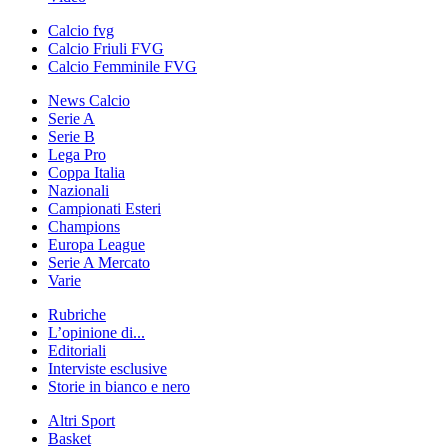
Calcio fvg
Calcio Friuli FVG
Calcio Femminile FVG
News Calcio
Serie A
Serie B
Lega Pro
Coppa Italia
Nazionali
Campionati Esteri
Champions
Europa League
Serie A Mercato
Varie
Rubriche
L’opinione di...
Editoriali
Interviste esclusive
Storie in bianco e nero
Altri Sport
Basket