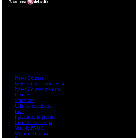
Mondo Udinese
Il sito Mondo Udinese affiliato al network Gazzanet non è gestito
direttamente RCS Mediagroup ed è unico responsabile di tutte le
informazioni (testuali o grafiche), i documenti o i materiali pubblicati
sul sito medesimo.
MondoUdinese testata Giornalistica registrata Tribunale di Udine
(N° 14/2014) Dir Resp Monica Valendino
Udinese
News Udinese
News Udinese primavera
News Udinese mercato
Pagelle
Statistiche
Udinese social club
Live
I giocatore in prestito
Comunicati stampa
Visti dall'AUC
Watford e Granada