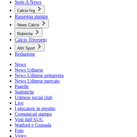
Serie A News
Calcio fvg
Rassegna stampa
News Calcio
Rubriche
Calcio Triveneto
Altri Sport
Redazione
News
News Udinese
News Udinese primavera
News Udinese mercato
Pagelle
Statistiche
Udinese social club
Live
I giocatore in prestito
Comunicati stampa
Visti dall'AUC
Watford e Granada
Foto
Video