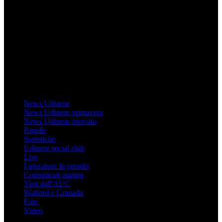
Mondo Udinese
Il sito Mondo Udinese affiliato al network Gazzanet non è gestito
direttamente RCS Mediagroup ed è unico responsabile di tutte le
informazioni (testuali o grafiche), i documenti o i materiali pubblicati
sul sito medesimo.
MondoUdinese testata Giornalistica registrata Tribunale di Udine
(N° 14/2014) Dir Resp Monica Valendino
Udinese
News Udinese
News Udinese primavera
News Udinese mercato
Pagelle
Statistiche
Udinese social club
Live
I giocatore in prestito
Comunicati stampa
Visti dall'AUC
Watford e Granada
Foto
Video