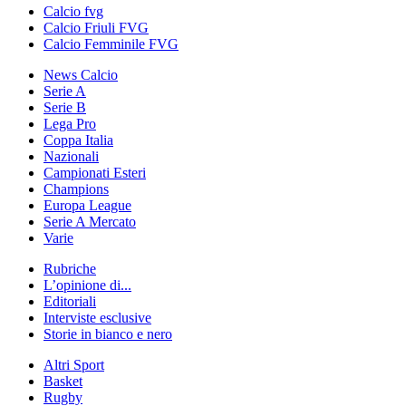
Calcio fvg
Calcio Friuli FVG
Calcio Femminile FVG
News Calcio
Serie A
Serie B
Lega Pro
Coppa Italia
Nazionali
Campionati Esteri
Champions
Europa League
Serie A Mercato
Varie
Rubriche
L’opinione di...
Editoriali
Interviste esclusive
Storie in bianco e nero
Altri Sport
Basket
Rugby