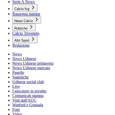
Serie A News
Calcio fvg
Rassegna stampa
News Calcio
Rubriche
Calcio Triveneto
Altri Sport
Redazione
News
News Udinese
News Udinese primavera
News Udinese mercato
Pagelle
Statistiche
Udinese social club
Live
I giocatore in prestito
Comunicati stampa
Visti dall'AUC
Watford e Granada
Foto
Video