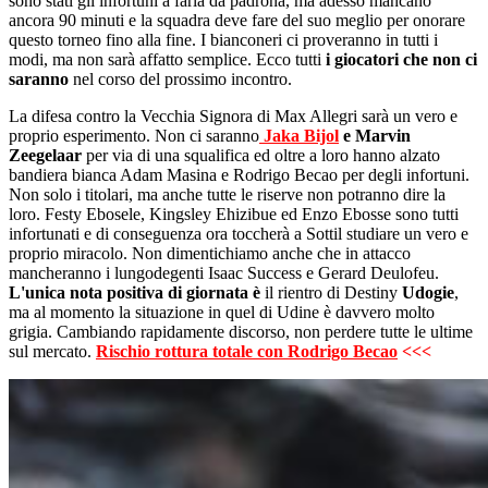
sono stati gli infortuni a farla da padrona, ma adesso mancano
ancora 90 minuti e la squadra deve fare del suo meglio per onorare
questo torneo fino alla fine. I bianconeri ci proveranno in tutti i
modi, ma non sarà affatto semplice. Ecco tutti
i giocatori che non ci
saranno
nel corso del prossimo incontro.
La difesa contro la Vecchia Signora di Max Allegri sarà un vero e
proprio esperimento. Non ci saranno
Jaka Bijol
e Marvin
Zeegelaar
per via di una squalifica ed oltre a loro hanno alzato
bandiera bianca Adam Masina e Rodrigo Becao per degli infortuni.
Non solo i titolari, ma anche tutte le riserve non potranno dire la
loro. Festy Ebosele, Kingsley Ehizibue ed Enzo Ebosse sono tutti
infortunati e di conseguenza ora toccherà a Sottil studiare un vero e
proprio miracolo. Non dimentichiamo anche che in attacco
mancheranno i lungodegenti Isaac Success e Gerard Deulofeu.
L'unica nota positiva di giornata è
il rientro di Destiny
Udogie
,
ma al momento la situazione in quel di Udine è davvero molto
grigia. Cambiando rapidamente discorso, non perdere tutte le ultime
sul mercato.
Rischio rottura totale con Rodrigo Becao
<<<