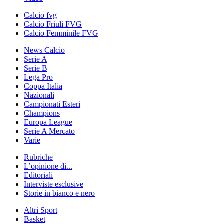
Calcio fvg
Calcio Friuli FVG
Calcio Femminile FVG
News Calcio
Serie A
Serie B
Lega Pro
Coppa Italia
Nazionali
Campionati Esteri
Champions
Europa League
Serie A Mercato
Varie
Rubriche
L’opinione di...
Editoriali
Interviste esclusive
Storie in bianco e nero
Altri Sport
Basket