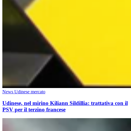
News Udinese mercato
Udinese, nel mirino Kiliann Sildillia: trattativa con il
PSV per il terzino francese