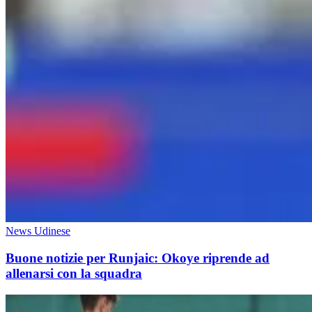
News Udinese
Buone notizie per Runjaic: Okoye riprende ad
allenarsi con la squadra