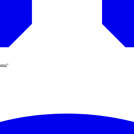
onta"