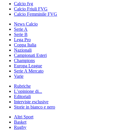
Calcio fvg
Calcio Friuli FVG
Calcio Femminile FVG
News Calcio
Serie A
Serie B
Lega Pro
Coppa Italia
Nazionali
Campionati Esteri
Champions
Europa League
Serie A Mercato
Varie
Rubriche
L’opinione di...
Editoriali
Interviste esclusive
Storie in bianco e nero
Altri Sport
Basket
Rugby