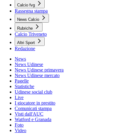
Calcio fvg
Rassegna stampa
News Calcio
Rubriche
Calcio Triveneto
Altri Sport
Redazione
News
News Udinese
News Udinese primavera
News Udinese mercato
Pagelle
Statistiche
Udinese social club
Live
I giocatore in prestito
Comunicati stampa
Visti dall'AUC
Watford e Granada
Foto
Video