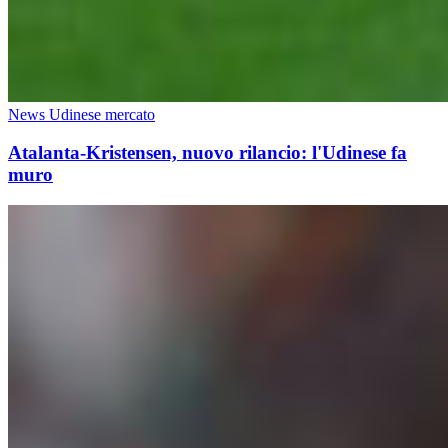
News Udinese mercato
Atalanta-Kristensen, nuovo rilancio: l'Udinese fa
muro