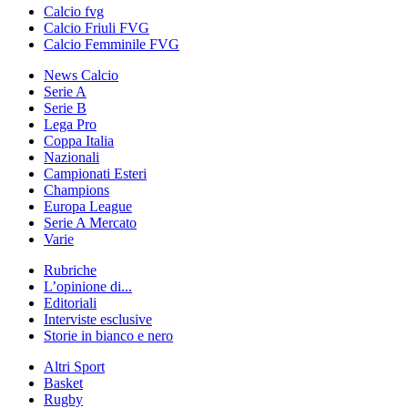
Calcio fvg
Calcio Friuli FVG
Calcio Femminile FVG
News Calcio
Serie A
Serie B
Lega Pro
Coppa Italia
Nazionali
Campionati Esteri
Champions
Europa League
Serie A Mercato
Varie
Rubriche
L’opinione di...
Editoriali
Interviste esclusive
Storie in bianco e nero
Altri Sport
Basket
Rugby