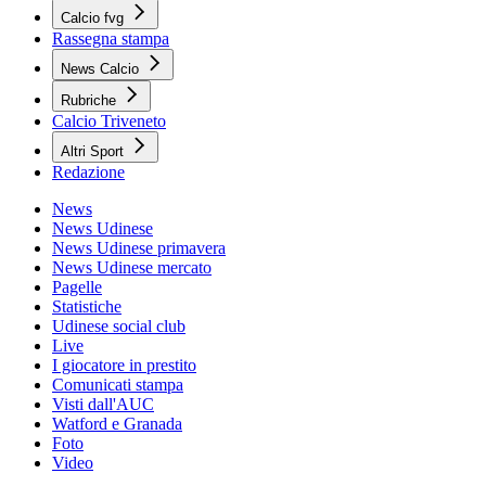
Calcio fvg
Rassegna stampa
News Calcio
Rubriche
Calcio Triveneto
Altri Sport
Redazione
News
News Udinese
News Udinese primavera
News Udinese mercato
Pagelle
Statistiche
Udinese social club
Live
I giocatore in prestito
Comunicati stampa
Visti dall'AUC
Watford e Granada
Foto
Video