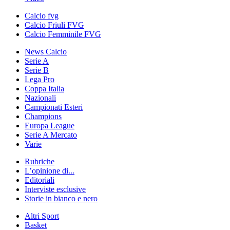
Calcio fvg
Calcio Friuli FVG
Calcio Femminile FVG
News Calcio
Serie A
Serie B
Lega Pro
Coppa Italia
Nazionali
Campionati Esteri
Champions
Europa League
Serie A Mercato
Varie
Rubriche
L’opinione di...
Editoriali
Interviste esclusive
Storie in bianco e nero
Altri Sport
Basket