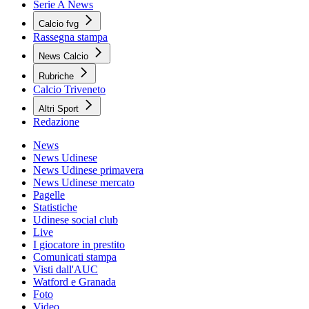
Serie A News
Calcio fvg
Rassegna stampa
News Calcio
Rubriche
Calcio Triveneto
Altri Sport
Redazione
News
News Udinese
News Udinese primavera
News Udinese mercato
Pagelle
Statistiche
Udinese social club
Live
I giocatore in prestito
Comunicati stampa
Visti dall'AUC
Watford e Granada
Foto
Video