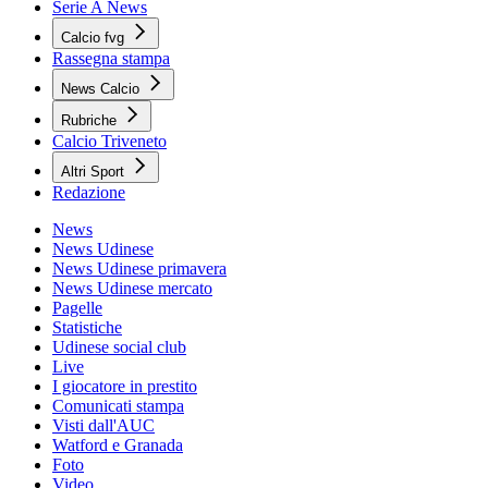
Serie A News
Calcio fvg
Rassegna stampa
News Calcio
Rubriche
Calcio Triveneto
Altri Sport
Redazione
News
News Udinese
News Udinese primavera
News Udinese mercato
Pagelle
Statistiche
Udinese social club
Live
I giocatore in prestito
Comunicati stampa
Visti dall'AUC
Watford e Granada
Foto
Video