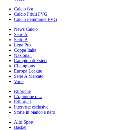
Calcio fvg
Calcio Friuli FVG
Calcio Femminile FVG
News Calcio
Serie A
Serie B
Lega Pro
Coppa Italia
Nazionali
Campionati Esteri
Champions
Europa League
Serie A Mercato
Varie
Rubriche
L’opinione di...
Editoriali
Interviste esclusive
Storie in bianco e nero
Altri Sport
Basket