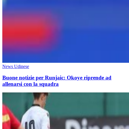
News Udinese
Buone notizie per Runjaic: Okoye riprende ad
allenarsi con la squadra