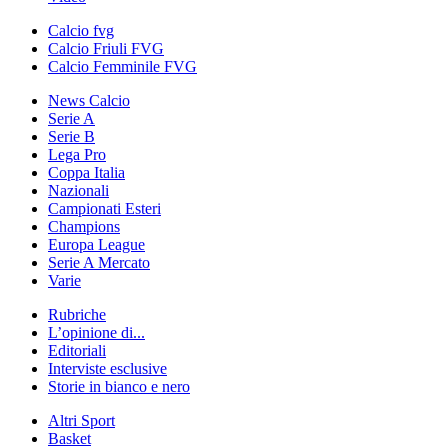
Calcio fvg
Calcio Friuli FVG
Calcio Femminile FVG
News Calcio
Serie A
Serie B
Lega Pro
Coppa Italia
Nazionali
Campionati Esteri
Champions
Europa League
Serie A Mercato
Varie
Rubriche
L’opinione di...
Editoriali
Interviste esclusive
Storie in bianco e nero
Altri Sport
Basket