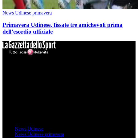
News Udinese primavera
Primavera Udinese, fissate tre amichevoli prima
dell’esordio ufficiale
Mondo Udinese
Il sito Mondo Udinese affiliato al network Gazzanet non è gestito
direttamente RCS Mediagroup ed è unico responsabile di tutte le
informazioni (testuali o grafiche), i documenti o i materiali pubblicati
sul sito medesimo.
MondoUdinese testata Giornalistica registrata Tribunale di Udine
(N° 14/2014) Dir Resp Monica Valendino
Udinese
News Udinese
News Udinese primavera