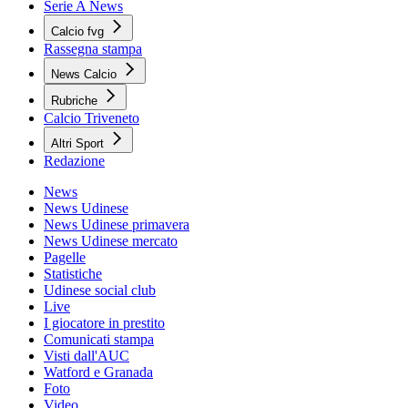
Serie A News
Calcio fvg
Rassegna stampa
News Calcio
Rubriche
Calcio Triveneto
Altri Sport
Redazione
News
News Udinese
News Udinese primavera
News Udinese mercato
Pagelle
Statistiche
Udinese social club
Live
I giocatore in prestito
Comunicati stampa
Visti dall'AUC
Watford e Granada
Foto
Video