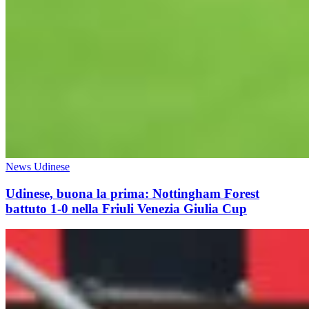
News Udinese
Udinese, buona la prima: Nottingham Forest
battuto 1-0 nella Friuli Venezia Giulia Cup