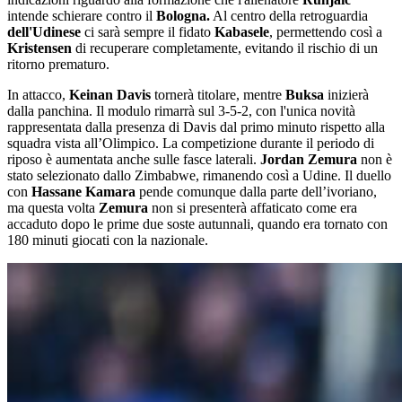
intende schierare contro il
Bologna.
Al centro della retroguardia
dell'Udinese
ci sarà sempre il fidato
Kabasele
, permettendo così a
Kristensen
di recuperare completamente, evitando il rischio di un
ritorno prematuro.
In attacco,
Keinan Davis
tornerà titolare, mentre
Buksa
inizierà
dalla panchina. Il modulo rimarrà sul 3-5-2, con l'unica novità
rappresentata dalla presenza di Davis dal primo minuto rispetto alla
squadra vista all’Olimpico. La competizione durante il periodo di
riposo è aumentata anche sulle fasce laterali.
Jordan
Zemura
non è
stato selezionato dallo Zimbabwe, rimanendo così a Udine. Il duello
con
Hassane Kamara
pende comunque dalla parte dell’ivoriano,
ma questa volta
Zemura
non si presenterà affaticato come era
accaduto dopo le prime due soste autunnali, quando era tornato con
180 minuti giocati con la nazionale.