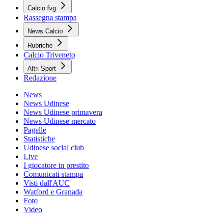
Calcio fvg
Rassegna stampa
News Calcio
Rubriche
Calcio Triveneto
Altri Sport
Redazione
News
News Udinese
News Udinese primavera
News Udinese mercato
Pagelle
Statistiche
Udinese social club
Live
I giocatore in prestito
Comunicati stampa
Visti dall'AUC
Watford e Granada
Foto
Video