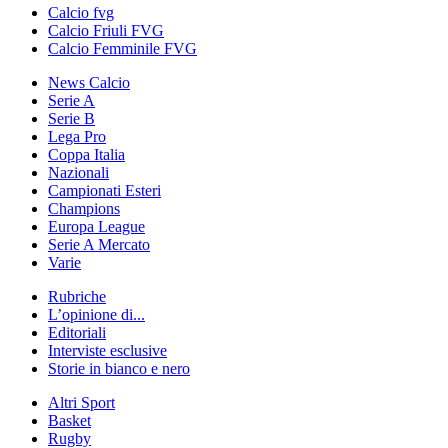
Calcio fvg
Calcio Friuli FVG
Calcio Femminile FVG
News Calcio
Serie A
Serie B
Lega Pro
Coppa Italia
Nazionali
Campionati Esteri
Champions
Europa League
Serie A Mercato
Varie
Rubriche
L’opinione di...
Editoriali
Interviste esclusive
Storie in bianco e nero
Altri Sport
Basket
Rugby