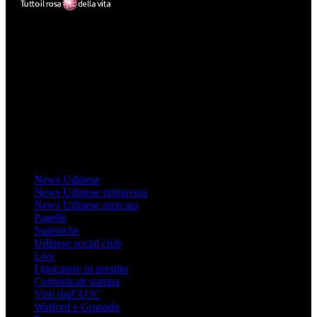
Mondo Udinese
Il sito Mondo Udinese affiliato al network Gazzanet non è gestito
direttamente RCS Mediagroup ed è unico responsabile di tutte le
informazioni (testuali o grafiche), i documenti o i materiali pubblicati
sul sito medesimo.
MondoUdinese testata Giornalistica registrata Tribunale di Udine
(N° 14/2014) Dir Resp Monica Valendino
Udinese
News Udinese
News Udinese primavera
News Udinese mercato
Pagelle
Statistiche
Udinese social club
Live
I giocatore in prestito
Comunicati stampa
Visti dall'AUC
Watford e Granada