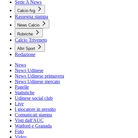
Serie A News
Calcio fvg
Rassegna stampa
News Calcio
Rubriche
Calcio Triveneto
Altri Sport
Redazione
News
News Udinese
News Udinese primavera
News Udinese mercato
Pagelle
Statistiche
Udinese social club
Live
I giocatore in prestito
Comunicati stampa
Visti dall'AUC
Watford e Granada
Foto
Video