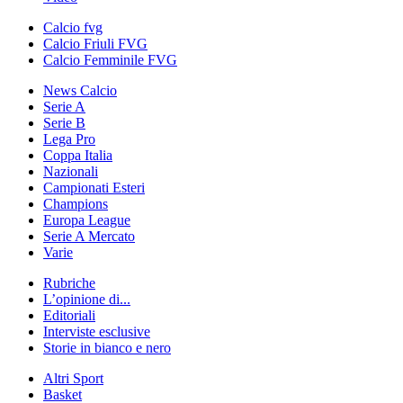
Calcio fvg
Calcio Friuli FVG
Calcio Femminile FVG
News Calcio
Serie A
Serie B
Lega Pro
Coppa Italia
Nazionali
Campionati Esteri
Champions
Europa League
Serie A Mercato
Varie
Rubriche
L’opinione di...
Editoriali
Interviste esclusive
Storie in bianco e nero
Altri Sport
Basket