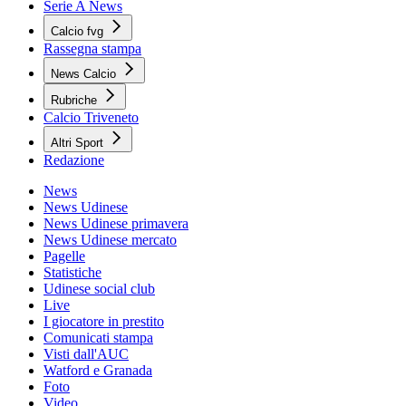
Serie A News
Calcio fvg
Rassegna stampa
News Calcio
Rubriche
Calcio Triveneto
Altri Sport
Redazione
News
News Udinese
News Udinese primavera
News Udinese mercato
Pagelle
Statistiche
Udinese social club
Live
I giocatore in prestito
Comunicati stampa
Visti dall'AUC
Watford e Granada
Foto
Video