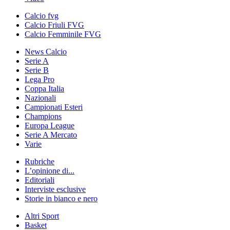
Calcio fvg
Calcio Friuli FVG
Calcio Femminile FVG
News Calcio
Serie A
Serie B
Lega Pro
Coppa Italia
Nazionali
Campionati Esteri
Champions
Europa League
Serie A Mercato
Varie
Rubriche
L’opinione di...
Editoriali
Interviste esclusive
Storie in bianco e nero
Altri Sport
Basket