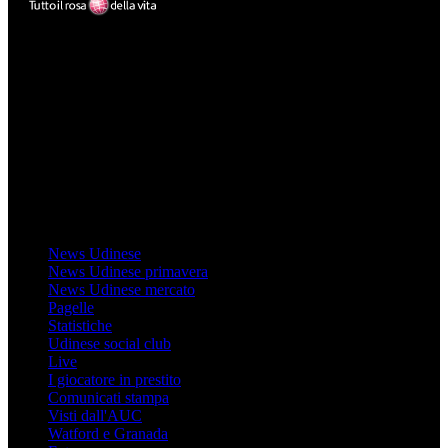
Mondo Udinese
Il sito Mondo Udinese affiliato al network Gazzanet non è gestito
direttamente RCS Mediagroup ed è unico responsabile di tutte le
informazioni (testuali o grafiche), i documenti o i materiali pubblicati
sul sito medesimo.
MondoUdinese testata Giornalistica registrata Tribunale di Udine
(N° 14/2014) Dir Resp Monica Valendino
Udinese
News Udinese
News Udinese primavera
News Udinese mercato
Pagelle
Statistiche
Udinese social club
Live
I giocatore in prestito
Comunicati stampa
Visti dall'AUC
Watford e Granada