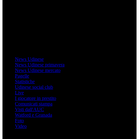
Il sito Mondo Udinese affiliato al network Gazzanet non è gestito
direttamente RCS Mediagroup ed è unico responsabile di tutte le
informazioni (testuali o grafiche), i documenti o i materiali pubblicati
sul sito medesimo.
MondoUdinese testata Giornalistica registrata Tribunale di Udine
(N° 14/2014) Dir Resp Monica Valendino
Udinese
News Udinese
News Udinese primavera
News Udinese mercato
Pagelle
Statistiche
Udinese social club
Live
I giocatore in prestito
Comunicati stampa
Visti dall'AUC
Watford e Granada
Foto
Video
Informazioni