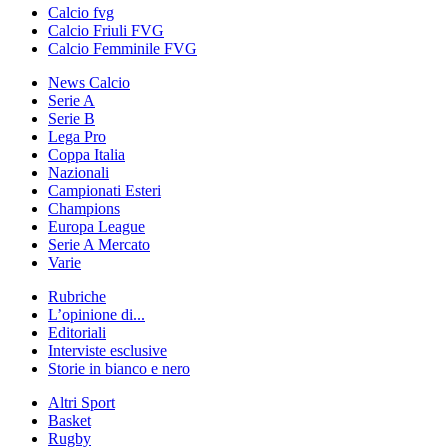
Calcio fvg
Calcio Friuli FVG
Calcio Femminile FVG
News Calcio
Serie A
Serie B
Lega Pro
Coppa Italia
Nazionali
Campionati Esteri
Champions
Europa League
Serie A Mercato
Varie
Rubriche
L’opinione di...
Editoriali
Interviste esclusive
Storie in bianco e nero
Altri Sport
Basket
Rugby