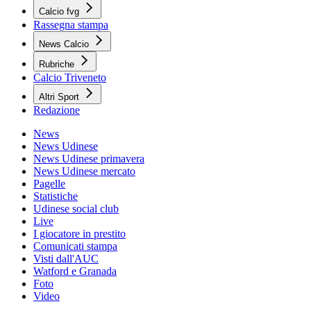
Calcio fvg
Rassegna stampa
News Calcio
Rubriche
Calcio Triveneto
Altri Sport
Redazione
News
News Udinese
News Udinese primavera
News Udinese mercato
Pagelle
Statistiche
Udinese social club
Live
I giocatore in prestito
Comunicati stampa
Visti dall'AUC
Watford e Granada
Foto
Video