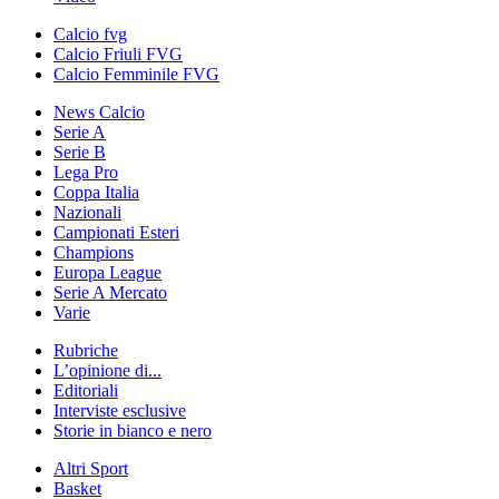
Calcio fvg
Calcio Friuli FVG
Calcio Femminile FVG
News Calcio
Serie A
Serie B
Lega Pro
Coppa Italia
Nazionali
Campionati Esteri
Champions
Europa League
Serie A Mercato
Varie
Rubriche
L’opinione di...
Editoriali
Interviste esclusive
Storie in bianco e nero
Altri Sport
Basket