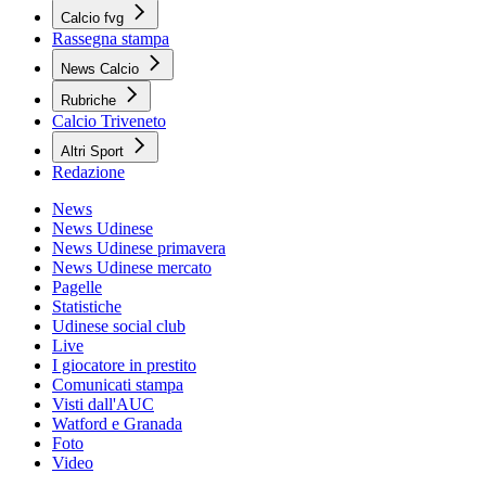
Calcio fvg
Rassegna stampa
News Calcio
Rubriche
Calcio Triveneto
Altri Sport
Redazione
News
News Udinese
News Udinese primavera
News Udinese mercato
Pagelle
Statistiche
Udinese social club
Live
I giocatore in prestito
Comunicati stampa
Visti dall'AUC
Watford e Granada
Foto
Video