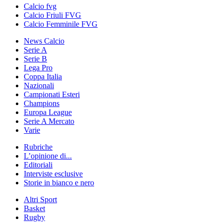
Calcio fvg
Calcio Friuli FVG
Calcio Femminile FVG
News Calcio
Serie A
Serie B
Lega Pro
Coppa Italia
Nazionali
Campionati Esteri
Champions
Europa League
Serie A Mercato
Varie
Rubriche
L’opinione di...
Editoriali
Interviste esclusive
Storie in bianco e nero
Altri Sport
Basket
Rugby