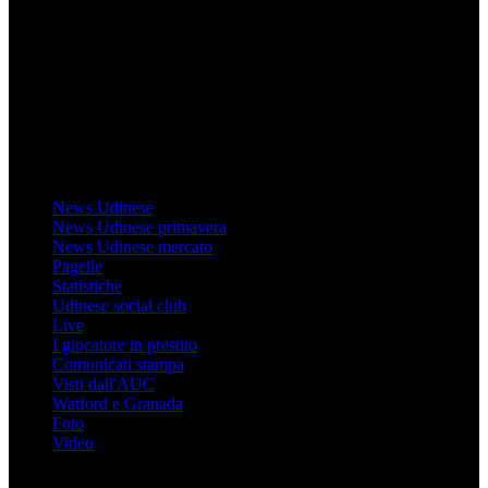
Il sito Mondo Udinese affiliato al network Gazzanet non è gestito
direttamente RCS Mediagroup ed è unico responsabile di tutte le
informazioni (testuali o grafiche), i documenti o i materiali pubblicati
sul sito medesimo.
MondoUdinese testata Giornalistica registrata Tribunale di Udine
(N° 14/2014) Dir Resp Monica Valendino
Udinese
News Udinese
News Udinese primavera
News Udinese mercato
Pagelle
Statistiche
Udinese social club
Live
I giocatore in prestito
Comunicati stampa
Visti dall'AUC
Watford e Granada
Foto
Video
Informazioni