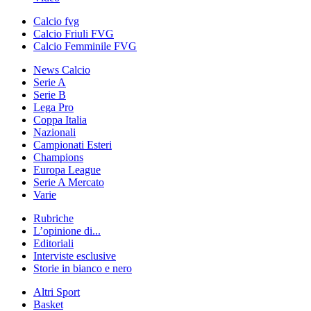
Calcio fvg
Calcio Friuli FVG
Calcio Femminile FVG
News Calcio
Serie A
Serie B
Lega Pro
Coppa Italia
Nazionali
Campionati Esteri
Champions
Europa League
Serie A Mercato
Varie
Rubriche
L’opinione di...
Editoriali
Interviste esclusive
Storie in bianco e nero
Altri Sport
Basket