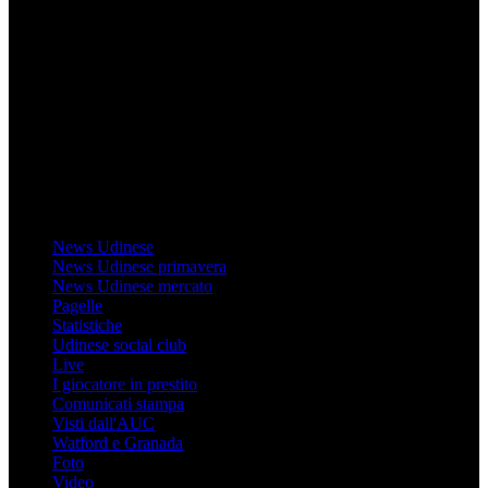
Mondo Udinese
Il sito Mondo Udinese affiliato al network Gazzanet non è gestito
direttamente RCS Mediagroup ed è unico responsabile di tutte le
informazioni (testuali o grafiche), i documenti o i materiali pubblicati
sul sito medesimo.
MondoUdinese testata Giornalistica registrata Tribunale di Udine
(N° 14/2014) Dir Resp Monica Valendino
Udinese
News Udinese
News Udinese primavera
News Udinese mercato
Pagelle
Statistiche
Udinese social club
Live
I giocatore in prestito
Comunicati stampa
Visti dall'AUC
Watford e Granada
Foto
Video