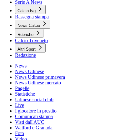
Serie A News
Calcio fvg
Rassegna stampa
News Calcio
Rubriche
Calcio Triveneto
Altri Sport
Redazione
News
News Udinese
News Udinese primavera
News Udinese mercato
Pagelle
Statistiche
Udinese social club
Live
I giocatore in prestito
Comunicati stampa
Visti dall'AUC
Watford e Granada
Foto
Video