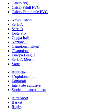
Calcio fvg
Calcio Friuli FVG
Calcio Femminile FVG
News Calcio
Serie A
Serie B
Lega Pro
Coppa Italia
Nazionali
Campionati Esteri
Champions
Europa League
Serie A Mercato
Varie
Rubriche
L’opinione di...
Editoriali
Interviste esclusive
Storie in bianco e nero
Altri Sport
Basket
Rugby