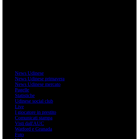
Mondo Udinese
Il sito Mondo Udinese affiliato al network Gazzanet non è gestito
direttamente RCS Mediagroup ed è unico responsabile di tutte le
informazioni (testuali o grafiche), i documenti o i materiali pubblicati
sul sito medesimo.
MondoUdinese testata Giornalistica registrata Tribunale di Udine
(N° 14/2014) Dir Resp Monica Valendino
Udinese
News Udinese
News Udinese primavera
News Udinese mercato
Pagelle
Statistiche
Udinese social club
Live
I giocatore in prestito
Comunicati stampa
Visti dall'AUC
Watford e Granada
Foto