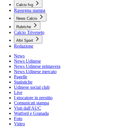
Calcio fvg
Rassegna stampa
News Calcio
Rubriche
Calcio Triveneto
Altri Sport
Redazione
News
News Udinese
News Udinese primavera
News Udinese mercato
Pagelle
Statistiche
Udinese social club
Live
I giocatore in prestito
Comunicati stampa
Visti dall'AUC
Watford e Granada
Foto
Video