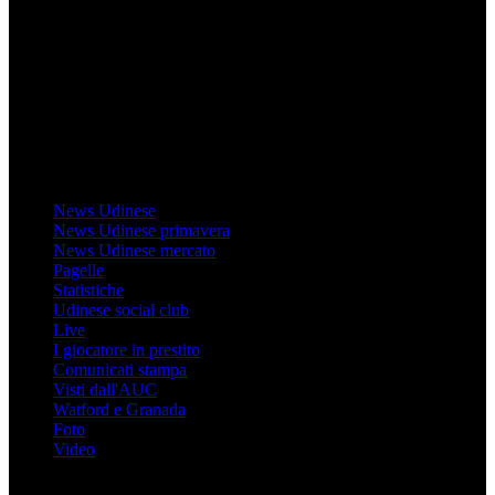
Il sito Mondo Udinese affiliato al network Gazzanet non è gestito
direttamente RCS Mediagroup ed è unico responsabile di tutte le
informazioni (testuali o grafiche), i documenti o i materiali pubblicati
sul sito medesimo.
MondoUdinese testata Giornalistica registrata Tribunale di Udine
(N° 14/2014) Dir Resp Monica Valendino
Udinese
News Udinese
News Udinese primavera
News Udinese mercato
Pagelle
Statistiche
Udinese social club
Live
I giocatore in prestito
Comunicati stampa
Visti dall'AUC
Watford e Granada
Foto
Video
Informazioni