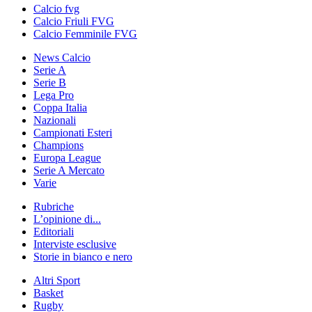
Calcio fvg
Calcio Friuli FVG
Calcio Femminile FVG
News Calcio
Serie A
Serie B
Lega Pro
Coppa Italia
Nazionali
Campionati Esteri
Champions
Europa League
Serie A Mercato
Varie
Rubriche
L’opinione di...
Editoriali
Interviste esclusive
Storie in bianco e nero
Altri Sport
Basket
Rugby