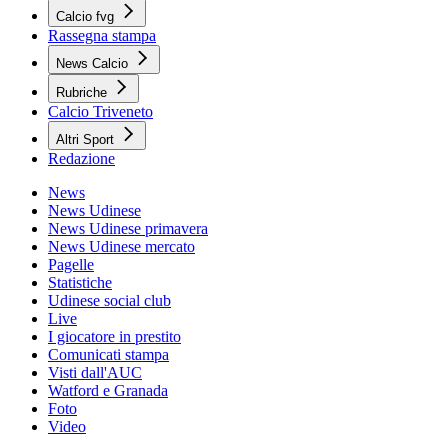
Calcio fvg
Rassegna stampa
News Calcio
Rubriche
Calcio Triveneto
Altri Sport
Redazione
News
News Udinese
News Udinese primavera
News Udinese mercato
Pagelle
Statistiche
Udinese social club
Live
I giocatore in prestito
Comunicati stampa
Visti dall'AUC
Watford e Granada
Foto
Video