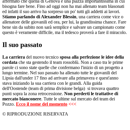
affermato che quella di Genova è una piazza importantissima in cui
bisogna fare bene. Fino ad oggi non ha mai allenato team blasonati
ed infatti il suo arrivo ha sorpreso un po' tutti gli addetti ai lavori.
Stiamo parlando di Alexander Blessin
, una carriera come vice o
allenatore delle giovanili ed ora, per lui, la grandissima chance. Fare
bene sin da subito non sarà semplice e salvare un campionato come
questo è veramente difficile, ma il tedesco proverà a fare il miracolo.
Il suo passato
La carriera
del nuovo tecnico
sposa alla perfezione le idee della
cordata
che sta gestendo il team rossoblù. Non a caso tra le prime
parole ci sono state quelle che confermano l'inizio di un progetto a
lungo termine. Nel suo passato ha allenato tutte le giovanili del
Lipsia dall'under 17 fino ad arrivare alla primavera e quest'anno
stava iniziando la sua carriera con le grandi. Alla guida
dell'Oostende (team di prima divisione belga) si trovava quattro
punti sopra la zona retrocessione.
Non perderti le trattative di
mercato bianconere
. Tutte le ultime sul mercato del team dei
Pozzo.
Ecco il nome del momento
<<<
© RIPRODUZIONE RISERVATA