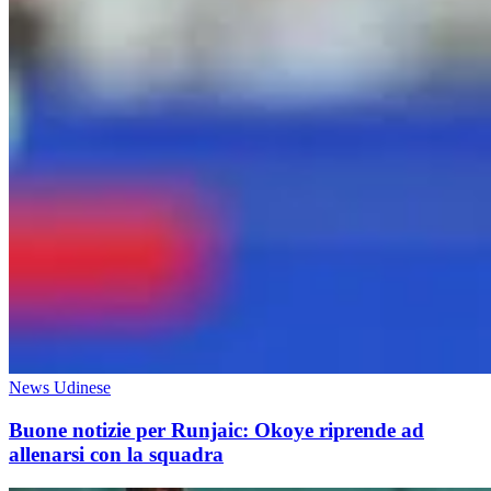
News Udinese
Buone notizie per Runjaic: Okoye riprende ad
allenarsi con la squadra