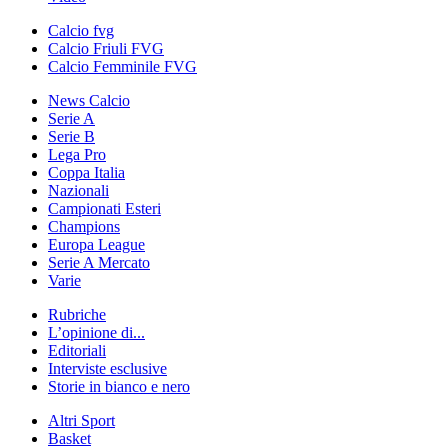
Calcio fvg
Calcio Friuli FVG
Calcio Femminile FVG
News Calcio
Serie A
Serie B
Lega Pro
Coppa Italia
Nazionali
Campionati Esteri
Champions
Europa League
Serie A Mercato
Varie
Rubriche
L’opinione di...
Editoriali
Interviste esclusive
Storie in bianco e nero
Altri Sport
Basket