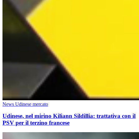
News Udinese mercato
Udinese, nel mirino Kiliann Sildillia: trattativa con il
PSV per il terzino francese