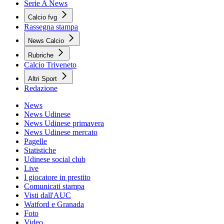
Serie A News
Calcio fvg
Rassegna stampa
News Calcio
Rubriche
Calcio Triveneto
Altri Sport
Redazione
News
News Udinese
News Udinese primavera
News Udinese mercato
Pagelle
Statistiche
Udinese social club
Live
I giocatore in prestito
Comunicati stampa
Visti dall'AUC
Watford e Granada
Foto
Video