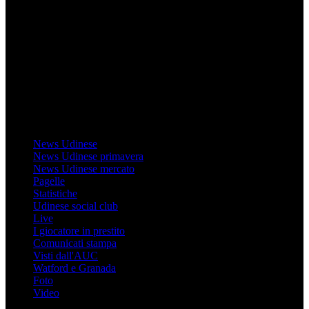
Mondo Udinese
Il sito Mondo Udinese affiliato al network Gazzanet non è gestito
direttamente RCS Mediagroup ed è unico responsabile di tutte le
informazioni (testuali o grafiche), i documenti o i materiali pubblicati
sul sito medesimo.
MondoUdinese testata Giornalistica registrata Tribunale di Udine
(N° 14/2014) Dir Resp Monica Valendino
Udinese
News Udinese
News Udinese primavera
News Udinese mercato
Pagelle
Statistiche
Udinese social club
Live
I giocatore in prestito
Comunicati stampa
Visti dall'AUC
Watford e Granada
Foto
Video