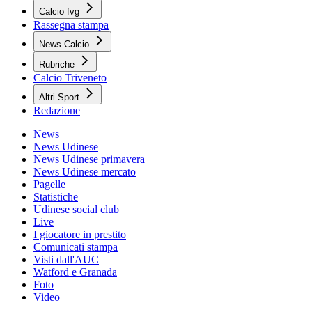
Calcio fvg
Rassegna stampa
News Calcio
Rubriche
Calcio Triveneto
Altri Sport
Redazione
News
News Udinese
News Udinese primavera
News Udinese mercato
Pagelle
Statistiche
Udinese social club
Live
I giocatore in prestito
Comunicati stampa
Visti dall'AUC
Watford e Granada
Foto
Video