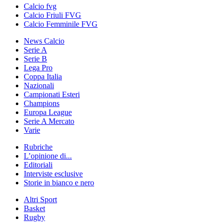
Calcio fvg
Calcio Friuli FVG
Calcio Femminile FVG
News Calcio
Serie A
Serie B
Lega Pro
Coppa Italia
Nazionali
Campionati Esteri
Champions
Europa League
Serie A Mercato
Varie
Rubriche
L’opinione di...
Editoriali
Interviste esclusive
Storie in bianco e nero
Altri Sport
Basket
Rugby