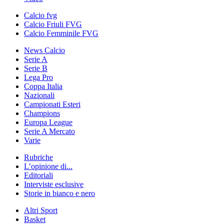
Calcio fvg
Calcio Friuli FVG
Calcio Femminile FVG
News Calcio
Serie A
Serie B
Lega Pro
Coppa Italia
Nazionali
Campionati Esteri
Champions
Europa League
Serie A Mercato
Varie
Rubriche
L’opinione di...
Editoriali
Interviste esclusive
Storie in bianco e nero
Altri Sport
Basket