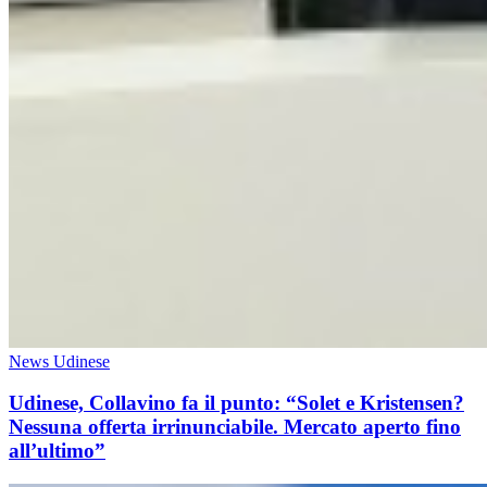
News Udinese
Udinese, Collavino fa il punto: “Solet e Kristensen?
Nessuna offerta irrinunciabile. Mercato aperto fino
all’ultimo”