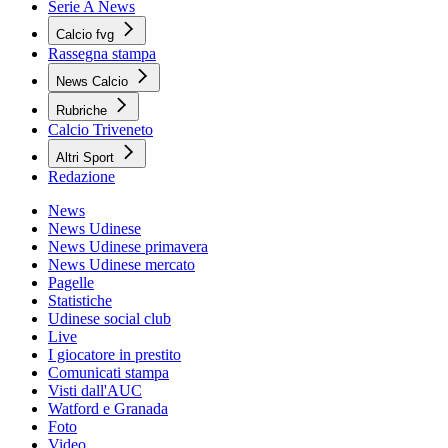
Serie A News
Calcio fvg
Rassegna stampa
News Calcio
Rubriche
Calcio Triveneto
Altri Sport
Redazione
News
News Udinese
News Udinese primavera
News Udinese mercato
Pagelle
Statistiche
Udinese social club
Live
I giocatore in prestito
Comunicati stampa
Visti dall'AUC
Watford e Granada
Foto
Video