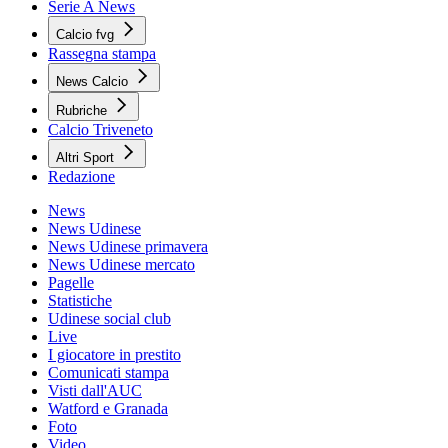
Serie A News
Calcio fvg
Rassegna stampa
News Calcio
Rubriche
Calcio Triveneto
Altri Sport
Redazione
News
News Udinese
News Udinese primavera
News Udinese mercato
Pagelle
Statistiche
Udinese social club
Live
I giocatore in prestito
Comunicati stampa
Visti dall'AUC
Watford e Granada
Foto
Video