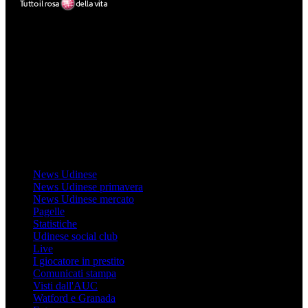
Mondo Udinese
Il sito Mondo Udinese affiliato al network Gazzanet non è gestito
direttamente RCS Mediagroup ed è unico responsabile di tutte le
informazioni (testuali o grafiche), i documenti o i materiali pubblicati
sul sito medesimo.
MondoUdinese testata Giornalistica registrata Tribunale di Udine
(N° 14/2014) Dir Resp Monica Valendino
Udinese
News Udinese
News Udinese primavera
News Udinese mercato
Pagelle
Statistiche
Udinese social club
Live
I giocatore in prestito
Comunicati stampa
Visti dall'AUC
Watford e Granada