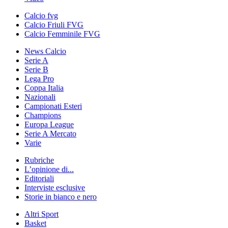
Calcio fvg
Calcio Friuli FVG
Calcio Femminile FVG
News Calcio
Serie A
Serie B
Lega Pro
Coppa Italia
Nazionali
Campionati Esteri
Champions
Europa League
Serie A Mercato
Varie
Rubriche
L’opinione di...
Editoriali
Interviste esclusive
Storie in bianco e nero
Altri Sport
Basket