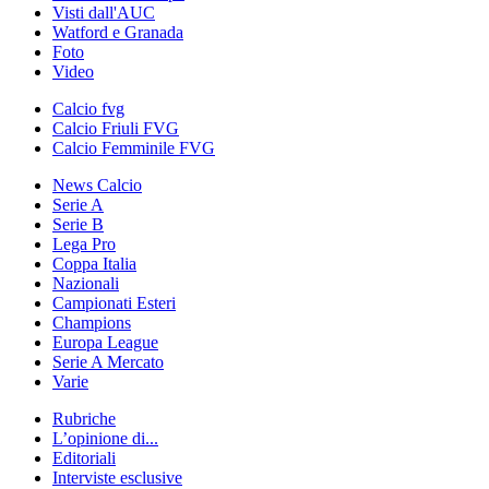
Visti dall'AUC
Watford e Granada
Foto
Video
Calcio fvg
Calcio Friuli FVG
Calcio Femminile FVG
News Calcio
Serie A
Serie B
Lega Pro
Coppa Italia
Nazionali
Campionati Esteri
Champions
Europa League
Serie A Mercato
Varie
Rubriche
L’opinione di...
Editoriali
Interviste esclusive