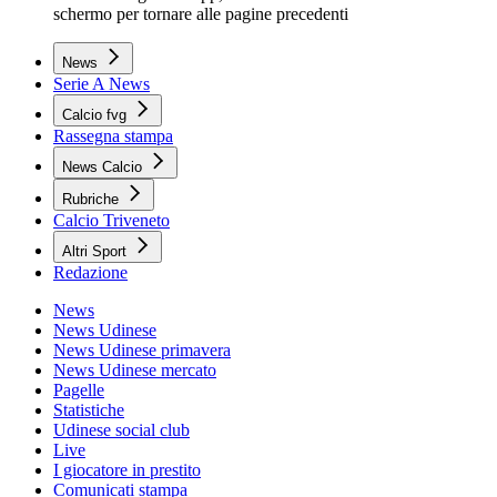
schermo per tornare alle pagine precedenti
News
Serie A News
Calcio fvg
Rassegna stampa
News Calcio
Rubriche
Calcio Triveneto
Altri Sport
Redazione
News
News Udinese
News Udinese primavera
News Udinese mercato
Pagelle
Statistiche
Udinese social club
Live
I giocatore in prestito
Comunicati stampa