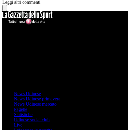
Leggi altri commenti
Mondo Udinese
Il sito Mondo Udinese affiliato al network Gazzanet non è gestito
direttamente RCS Mediagroup ed è unico responsabile di tutte le
informazioni (testuali o grafiche), i documenti o i materiali pubblicati
sul sito medesimo.
MondoUdinese testata Giornalistica registrata Tribunale di Udine
(N° 14/2014) Dir Resp Monica Valendino
Udinese
News Udinese
News Udinese primavera
News Udinese mercato
Pagelle
Statistiche
Udinese social club
Live