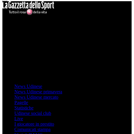
Mondo Udinese
Il sito Mondo Udinese affiliato al network Gazzanet non è gestito
direttamente RCS Mediagroup ed è unico responsabile di tutte le
informazioni (testuali o grafiche), i documenti o i materiali pubblicati
sul sito medesimo.
MondoUdinese testata Giornalistica registrata Tribunale di Udine
(N° 14/2014) Dir Resp Monica Valendino
Udinese
News Udinese
News Udinese primavera
News Udinese mercato
Pagelle
Statistiche
Udinese social club
Live
I giocatore in prestito
Comunicati stampa