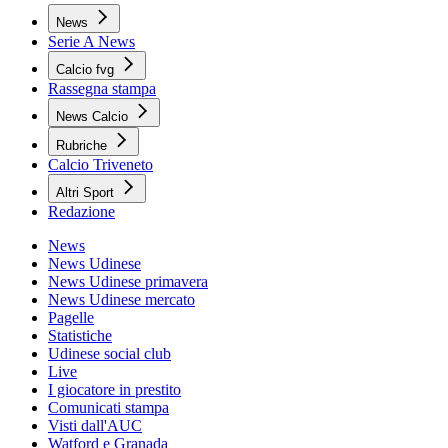
News
Serie A News
Calcio fvg
Rassegna stampa
News Calcio
Rubriche
Calcio Triveneto
Altri Sport
Redazione
News
News Udinese
News Udinese primavera
News Udinese mercato
Pagelle
Statistiche
Udinese social club
Live
I giocatore in prestito
Comunicati stampa
Visti dall'AUC
Watford e Granada