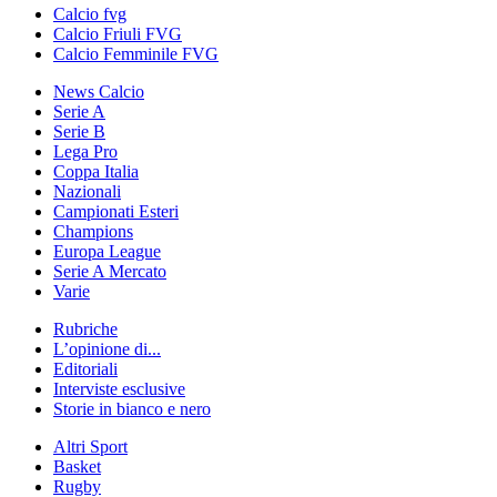
Calcio fvg
Calcio Friuli FVG
Calcio Femminile FVG
News Calcio
Serie A
Serie B
Lega Pro
Coppa Italia
Nazionali
Campionati Esteri
Champions
Europa League
Serie A Mercato
Varie
Rubriche
L’opinione di...
Editoriali
Interviste esclusive
Storie in bianco e nero
Altri Sport
Basket
Rugby