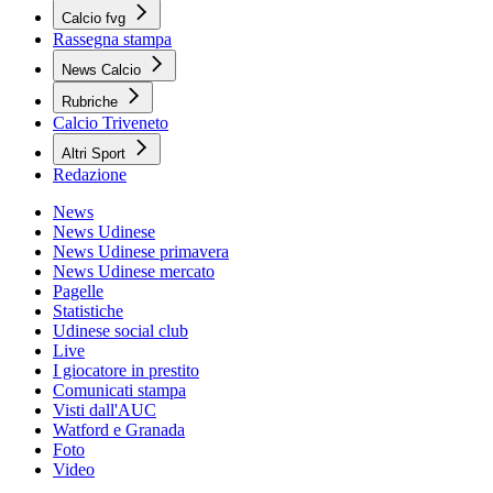
Calcio fvg
Rassegna stampa
News Calcio
Rubriche
Calcio Triveneto
Altri Sport
Redazione
News
News Udinese
News Udinese primavera
News Udinese mercato
Pagelle
Statistiche
Udinese social club
Live
I giocatore in prestito
Comunicati stampa
Visti dall'AUC
Watford e Granada
Foto
Video