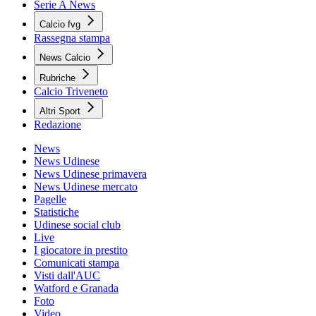
Serie A News
Calcio fvg
Rassegna stampa
News Calcio
Rubriche
Calcio Triveneto
Altri Sport
Redazione
News
News Udinese
News Udinese primavera
News Udinese mercato
Pagelle
Statistiche
Udinese social club
Live
I giocatore in prestito
Comunicati stampa
Visti dall'AUC
Watford e Granada
Foto
Video