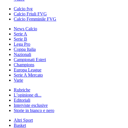
Calcio fvg
Calcio Friuli FVG
Calcio Femminile FVG
News Calcio
Serie A
Serie B
Lega Pro
Coppa Italia
Nazionali
Campionati Esteri
Champions
Europa League
Serie A Mercato
Varie
Rubriche
L’opinione di...
Editoriali
Interviste esclusive
Storie in bianco e nero
Altri Sport
Basket