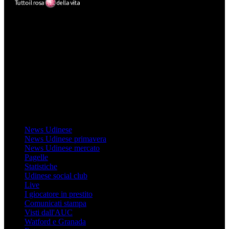
Mondo Udinese
Il sito Mondo Udinese affiliato al network Gazzanet non è gestito
direttamente RCS Mediagroup ed è unico responsabile di tutte le
informazioni (testuali o grafiche), i documenti o i materiali pubblicati
sul sito medesimo.
MondoUdinese testata Giornalistica registrata Tribunale di Udine
(N° 14/2014) Dir Resp Monica Valendino
Udinese
News Udinese
News Udinese primavera
News Udinese mercato
Pagelle
Statistiche
Udinese social club
Live
I giocatore in prestito
Comunicati stampa
Visti dall'AUC
Watford e Granada