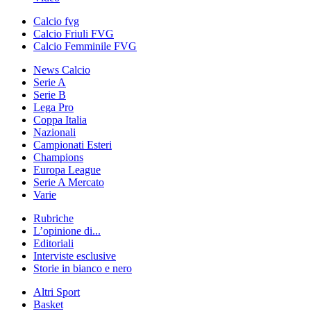
Calcio fvg
Calcio Friuli FVG
Calcio Femminile FVG
News Calcio
Serie A
Serie B
Lega Pro
Coppa Italia
Nazionali
Campionati Esteri
Champions
Europa League
Serie A Mercato
Varie
Rubriche
L’opinione di...
Editoriali
Interviste esclusive
Storie in bianco e nero
Altri Sport
Basket