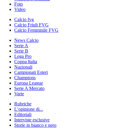
Foto
Video
Calcio fvg
Calcio Friuli FVG
Calcio Femminile FVG
News Calcio
Serie A
Serie B
Lega Pro
Coppa Italia
Nazionali
Campionati Esteri
Champions
Europa League
Serie A Mercato
Varie
Rubriche
L’opinione di...
Editoriali
Interviste esclusive
Storie in bianco e nero