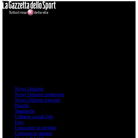
Mondo Udinese
Il sito Mondo Udinese affiliato al network Gazzanet non è gestito
direttamente RCS Mediagroup ed è unico responsabile di tutte le
informazioni (testuali o grafiche), i documenti o i materiali pubblicati
sul sito medesimo.
MondoUdinese testata Giornalistica registrata Tribunale di Udine
(N° 14/2014) Dir Resp Monica Valendino
Udinese
News Udinese
News Udinese primavera
News Udinese mercato
Pagelle
Statistiche
Udinese social club
Live
I giocatore in prestito
Comunicati stampa