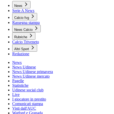
News
Serie A News
Calcio fvg
Rassegna stampa
News Calcio
Rubriche
Calcio Triveneto
Altri Sport
Redazione
News
News Udinese
News Udinese primavera
News Udinese mercato
Pagelle
Statistiche
Udinese social club
Live
I giocatore in prestito
Comunicati stampa
Visti dall'AUC
Watford e Granada