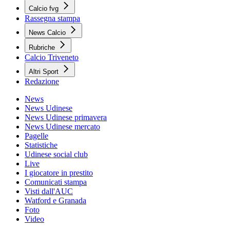
Calcio fvg
Rassegna stampa
News Calcio
Rubriche
Calcio Triveneto
Altri Sport
Redazione
News
News Udinese
News Udinese primavera
News Udinese mercato
Pagelle
Statistiche
Udinese social club
Live
I giocatore in prestito
Comunicati stampa
Visti dall'AUC
Watford e Granada
Foto
Video