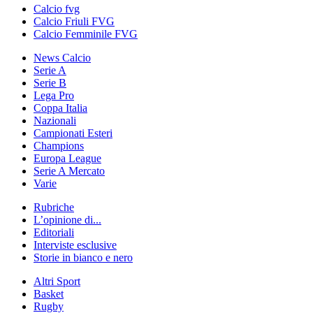
Calcio fvg
Calcio Friuli FVG
Calcio Femminile FVG
News Calcio
Serie A
Serie B
Lega Pro
Coppa Italia
Nazionali
Campionati Esteri
Champions
Europa League
Serie A Mercato
Varie
Rubriche
L’opinione di...
Editoriali
Interviste esclusive
Storie in bianco e nero
Altri Sport
Basket
Rugby