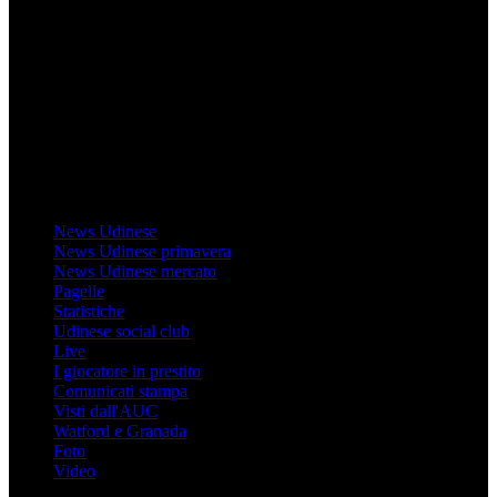
Mondo Udinese
Il sito Mondo Udinese affiliato al network Gazzanet non è gestito
direttamente RCS Mediagroup ed è unico responsabile di tutte le
informazioni (testuali o grafiche), i documenti o i materiali pubblicati
sul sito medesimo.
MondoUdinese testata Giornalistica registrata Tribunale di Udine
(N° 14/2014) Dir Resp Monica Valendino
Udinese
News Udinese
News Udinese primavera
News Udinese mercato
Pagelle
Statistiche
Udinese social club
Live
I giocatore in prestito
Comunicati stampa
Visti dall'AUC
Watford e Granada
Foto
Video