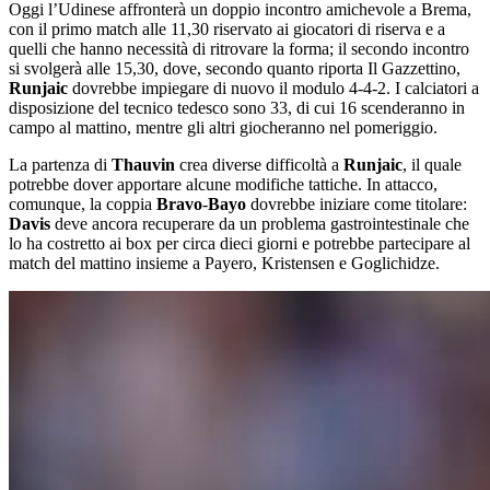
Oggi l’Udinese affronterà un doppio incontro amichevole a Brema,
con il primo match alle 11,30 riservato ai giocatori di riserva e a
quelli che hanno necessità di ritrovare la forma; il secondo incontro
si svolgerà alle 15,30, dove, secondo quanto riporta Il Gazzettino,
Runjaic
dovrebbe impiegare di nuovo il modulo 4-4-2. I calciatori a
disposizione del tecnico tedesco sono 33, di cui 16 scenderanno in
campo al mattino, mentre gli altri giocheranno nel pomeriggio.
La partenza di
Thauvin
crea diverse difficoltà a
Runjaic
, il quale
potrebbe dover apportare alcune modifiche tattiche. In attacco,
comunque, la coppia
Bravo
-
Bayo
dovrebbe iniziare come titolare:
Davis
deve ancora recuperare da un problema gastrointestinale che
lo ha costretto ai box per circa dieci giorni e potrebbe partecipare al
match del mattino insieme a Payero, Kristensen e Goglichidze.