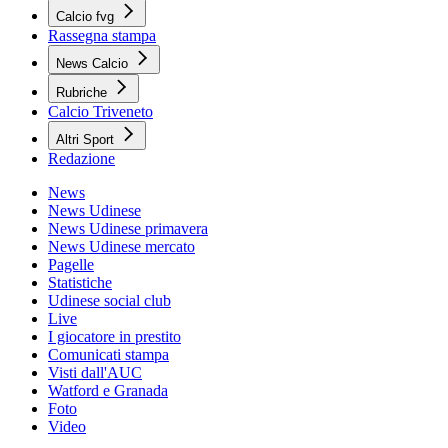
Calcio fvg
Rassegna stampa
News Calcio
Rubriche
Calcio Triveneto
Altri Sport
Redazione
News
News Udinese
News Udinese primavera
News Udinese mercato
Pagelle
Statistiche
Udinese social club
Live
I giocatore in prestito
Comunicati stampa
Visti dall'AUC
Watford e Granada
Foto
Video