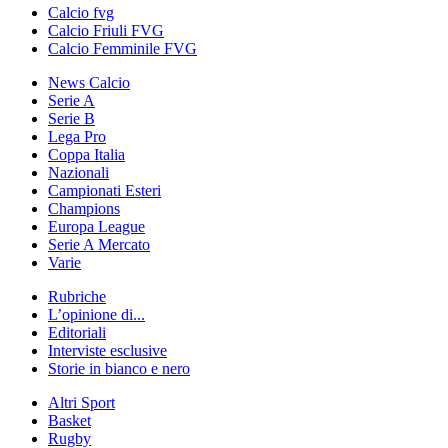
Calcio fvg
Calcio Friuli FVG
Calcio Femminile FVG
News Calcio
Serie A
Serie B
Lega Pro
Coppa Italia
Nazionali
Campionati Esteri
Champions
Europa League
Serie A Mercato
Varie
Rubriche
L’opinione di...
Editoriali
Interviste esclusive
Storie in bianco e nero
Altri Sport
Basket
Rugby