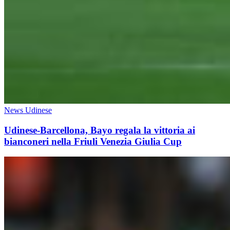
News Udinese
Udinese-Barcellona, Bayo regala la vittoria ai
bianconeri nella Friuli Venezia Giulia Cup