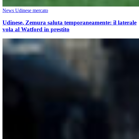
News Udinese mercato
Udinese, Zemura saluta temporaneamente: il laterale
vola al Watford in prestito