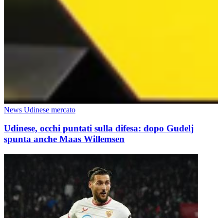
News Udinese mercato
Udinese, occhi puntati sulla difesa: dopo Gudelj
spunta anche Maas Willemsen