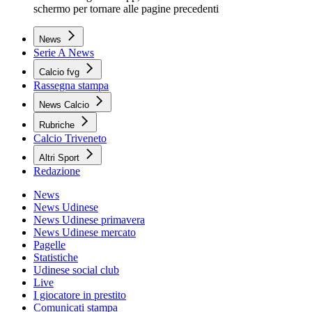
schermo per tornare alle pagine precedenti
News
Serie A News
Calcio fvg
Rassegna stampa
News Calcio
Rubriche
Calcio Triveneto
Altri Sport
Redazione
News
News Udinese
News Udinese primavera
News Udinese mercato
Pagelle
Statistiche
Udinese social club
Live
I giocatore in prestito
Comunicati stampa