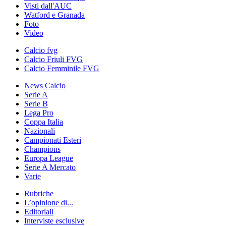
Visti dall'AUC
Watford e Granada
Foto
Video
Calcio fvg
Calcio Friuli FVG
Calcio Femminile FVG
News Calcio
Serie A
Serie B
Lega Pro
Coppa Italia
Nazionali
Campionati Esteri
Champions
Europa League
Serie A Mercato
Varie
Rubriche
L’opinione di...
Editoriali
Interviste esclusive