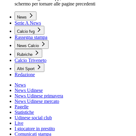
schermo per tornare alle pagine precedenti
News
Serie A News
Calcio fvg
Rassegna stampa
News Calcio
Rubriche
Calcio Triveneto
Altri Sport
Redazione
News
News Udinese
News Udinese primavera
News Udinese mercato
Pagelle
Statistiche
Udinese social club
Live
I giocatore in prestito
Comunicati stampa