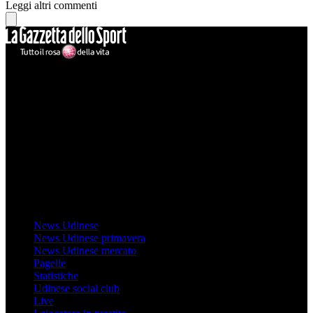
Leggi altri commenti
Mondo Udinese
Il sito Mondo Udinese affiliato al network Gazzanet non è gestito
direttamente RCS Mediagroup ed è unico responsabile di tutte le
informazioni (testuali o grafiche), i documenti o i materiali pubblicati
sul sito medesimo.
MondoUdinese testata Giornalistica registrata Tribunale di Udine
(N° 14/2014) Dir Resp Monica Valendino
Udinese
News Udinese
News Udinese primavera
News Udinese mercato
Pagelle
Statistiche
Udinese social club
Live