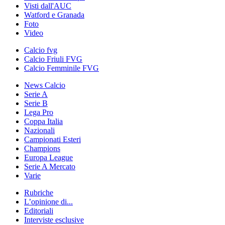
Visti dall'AUC
Watford e Granada
Foto
Video
Calcio fvg
Calcio Friuli FVG
Calcio Femminile FVG
News Calcio
Serie A
Serie B
Lega Pro
Coppa Italia
Nazionali
Campionati Esteri
Champions
Europa League
Serie A Mercato
Varie
Rubriche
L’opinione di...
Editoriali
Interviste esclusive