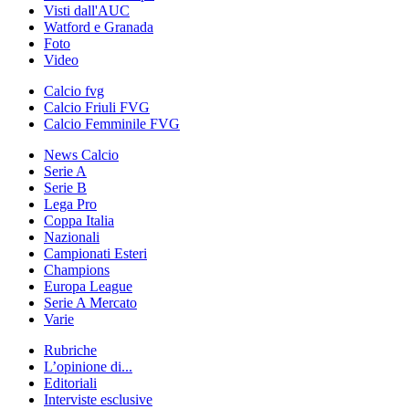
Visti dall'AUC
Watford e Granada
Foto
Video
Calcio fvg
Calcio Friuli FVG
Calcio Femminile FVG
News Calcio
Serie A
Serie B
Lega Pro
Coppa Italia
Nazionali
Campionati Esteri
Champions
Europa League
Serie A Mercato
Varie
Rubriche
L’opinione di...
Editoriali
Interviste esclusive