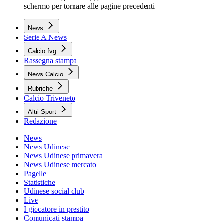
schermo per tornare alle pagine precedenti
News
Serie A News
Calcio fvg
Rassegna stampa
News Calcio
Rubriche
Calcio Triveneto
Altri Sport
Redazione
News
News Udinese
News Udinese primavera
News Udinese mercato
Pagelle
Statistiche
Udinese social club
Live
I giocatore in prestito
Comunicati stampa