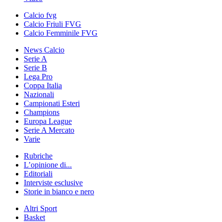
Calcio fvg
Calcio Friuli FVG
Calcio Femminile FVG
News Calcio
Serie A
Serie B
Lega Pro
Coppa Italia
Nazionali
Campionati Esteri
Champions
Europa League
Serie A Mercato
Varie
Rubriche
L’opinione di...
Editoriali
Interviste esclusive
Storie in bianco e nero
Altri Sport
Basket