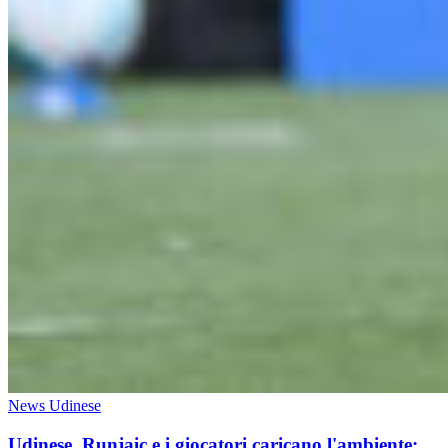
News Udinese
Udinese, Runjaic e i giocatori caricano l'ambiente: