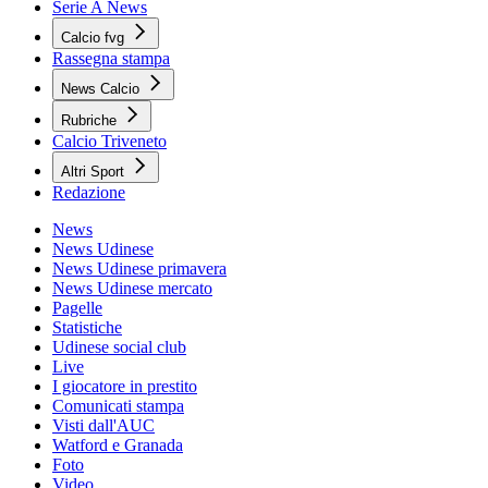
Serie A News
Calcio fvg
Rassegna stampa
News Calcio
Rubriche
Calcio Triveneto
Altri Sport
Redazione
News
News Udinese
News Udinese primavera
News Udinese mercato
Pagelle
Statistiche
Udinese social club
Live
I giocatore in prestito
Comunicati stampa
Visti dall'AUC
Watford e Granada
Foto
Video