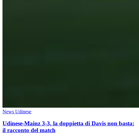
News Udinese
Udinese-Mainz 3-3, la doppietta di Davis non basta:
il racconto del match