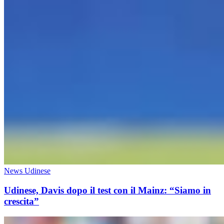
News Udinese
Udinese, Davis dopo il test con il Mainz: “Siamo in
crescita”