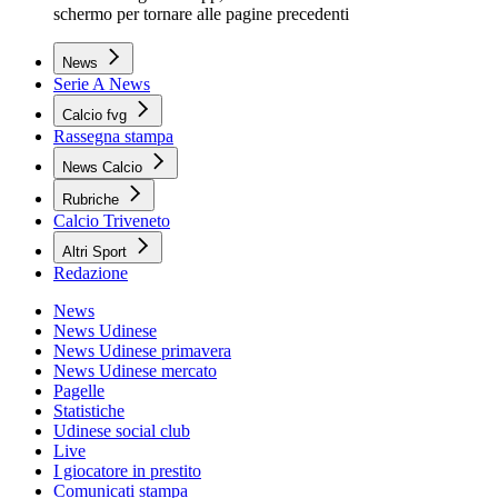
schermo per tornare alle pagine precedenti
News
Serie A News
Calcio fvg
Rassegna stampa
News Calcio
Rubriche
Calcio Triveneto
Altri Sport
Redazione
News
News Udinese
News Udinese primavera
News Udinese mercato
Pagelle
Statistiche
Udinese social club
Live
I giocatore in prestito
Comunicati stampa