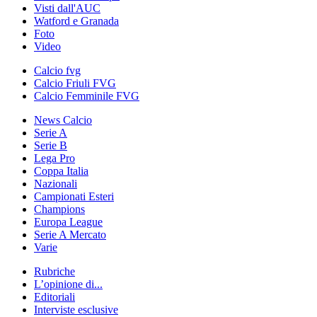
Visti dall'AUC
Watford e Granada
Foto
Video
Calcio fvg
Calcio Friuli FVG
Calcio Femminile FVG
News Calcio
Serie A
Serie B
Lega Pro
Coppa Italia
Nazionali
Campionati Esteri
Champions
Europa League
Serie A Mercato
Varie
Rubriche
L’opinione di...
Editoriali
Interviste esclusive