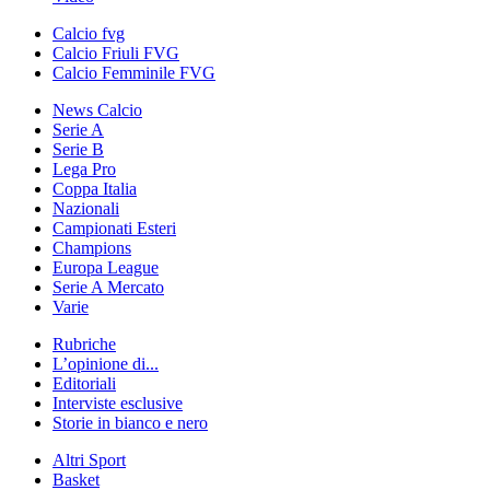
Calcio fvg
Calcio Friuli FVG
Calcio Femminile FVG
News Calcio
Serie A
Serie B
Lega Pro
Coppa Italia
Nazionali
Campionati Esteri
Champions
Europa League
Serie A Mercato
Varie
Rubriche
L’opinione di...
Editoriali
Interviste esclusive
Storie in bianco e nero
Altri Sport
Basket