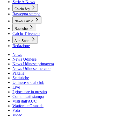
Serie A News
Calcio fvg
Rassegna stampa
News Calcio
Rubriche
Calcio Triveneto
Altri Sport
Redazione
News
News Udinese
News Udinese primavera
News Udinese mercato
Pagelle
Statistiche
Udinese social club
Live
I giocatore in prestito
Comunicati stampa
Visti dall'AUC
Watford e Granada
Foto
Video