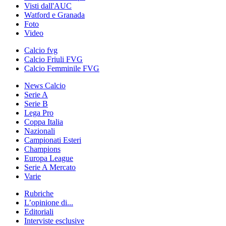
Visti dall'AUC
Watford e Granada
Foto
Video
Calcio fvg
Calcio Friuli FVG
Calcio Femminile FVG
News Calcio
Serie A
Serie B
Lega Pro
Coppa Italia
Nazionali
Campionati Esteri
Champions
Europa League
Serie A Mercato
Varie
Rubriche
L’opinione di...
Editoriali
Interviste esclusive