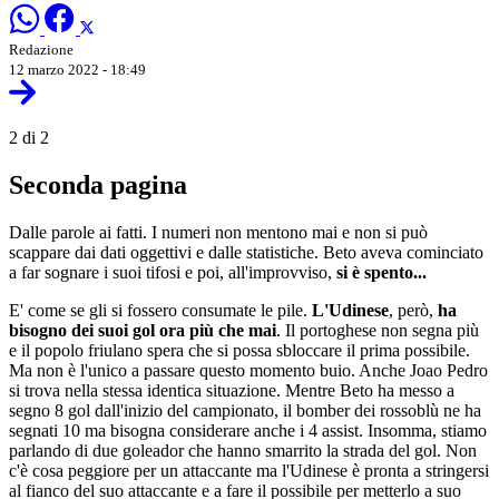
Redazione
12 marzo 2022 - 18:49
2 di 2
Seconda pagina
Dalle parole ai fatti. I numeri non mentono mai e non si può
scappare dai dati oggettivi e dalle statistiche. Beto aveva cominciato
a far sognare i suoi tifosi e poi, all'improvviso,
si è spento...
E' come se gli si fossero consumate le pile.
L'Udinese
, però,
ha
bisogno dei suoi gol ora più che mai
. Il portoghese non segna più
e il popolo friulano spera che si possa sbloccare il prima possibile.
Ma non è l'unico a passare questo momento buio. Anche Joao Pedro
si trova nella stessa identica situazione. Mentre Beto ha messo a
segno 8 gol dall'inizio del campionato, il bomber dei rossoblù ne ha
segnati 10 ma bisogna considerare anche i 4 assist. Insomma, stiamo
parlando di due goleador che hanno smarrito la strada del gol. Non
c'è cosa peggiore per un attaccante ma l'Udinese è pronta a stringersi
al fianco del suo attaccante e a fare il possibile per metterlo a suo