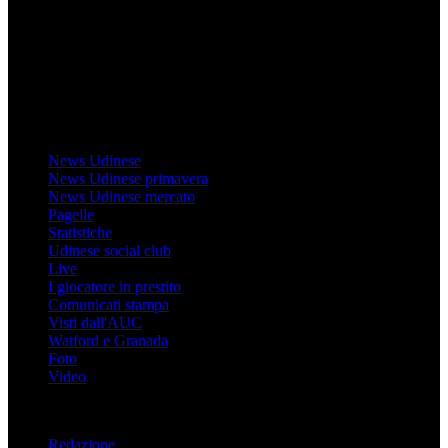
direttamente RCS Mediagroup ed è unico responsabile di tutte le
informazioni (testuali o grafiche), i documenti o i materiali pubblicati
sul sito medesimo.
MondoUdinese testata Giornalistica registrata Tribunale di Udine
(N° 14/2014) Dir Resp Monica Valendino
Udinese
News Udinese
News Udinese primavera
News Udinese mercato
Pagelle
Statistiche
Udinese social club
Live
I giocatore in prestito
Comunicati stampa
Visti dall'AUC
Watford e Granada
Foto
Video
Informazioni
Redazione