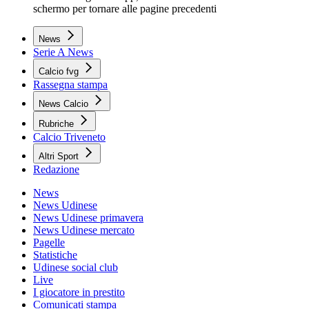
schermo per tornare alle pagine precedenti
News
Serie A News
Calcio fvg
Rassegna stampa
News Calcio
Rubriche
Calcio Triveneto
Altri Sport
Redazione
News
News Udinese
News Udinese primavera
News Udinese mercato
Pagelle
Statistiche
Udinese social club
Live
I giocatore in prestito
Comunicati stampa