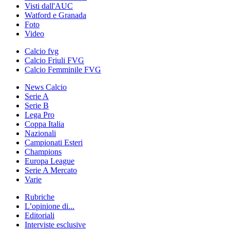
Visti dall'AUC
Watford e Granada
Foto
Video
Calcio fvg
Calcio Friuli FVG
Calcio Femminile FVG
News Calcio
Serie A
Serie B
Lega Pro
Coppa Italia
Nazionali
Campionati Esteri
Champions
Europa League
Serie A Mercato
Varie
Rubriche
L’opinione di...
Editoriali
Interviste esclusive