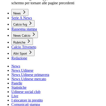
schermo per tornare alle pagine precedenti
News
Serie A News
Calcio fvg
Rassegna stampa
News Calcio
Rubriche
Calcio Triveneto
Altri Sport
Redazione
News
News Udinese
News Udinese primavera
News Udinese mercato
Pagelle
Statistiche
Udinese social club
Live
I giocatore in prestito
Comunicati stampa