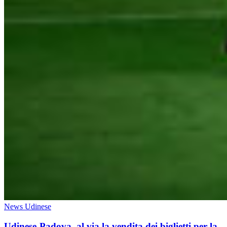
News Udinese
Udinese-Padova, al via la vendita dei biglietti per la