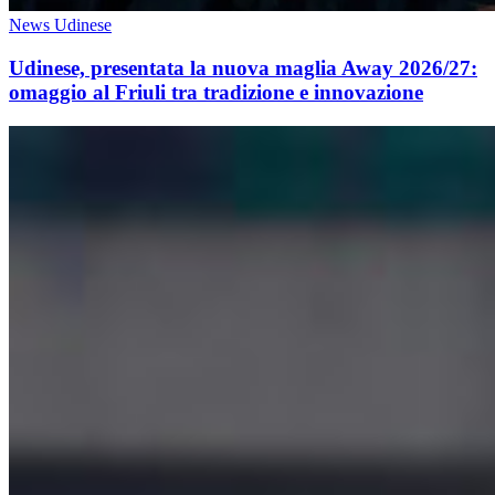
News Udinese
Udinese, presentata la nuova maglia Away 2026/27:
omaggio al Friuli tra tradizione e innovazione