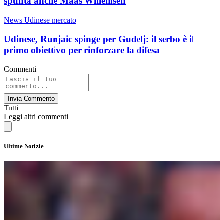
spunta anche Maas Willemsen
News Udinese mercato
Udinese, Runjaic spinge per Gudelj: il serbo è il
primo obiettivo per rinforzare la difesa
Commenti
Invia Commento
Tutti
Leggi altri commenti
Ultime Notizie