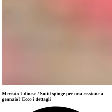
Mercato Udinese / Sottil spinge per una cessione a
gennaio? Ecco i dettagli