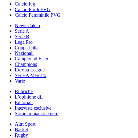
Calcio fvg
Calcio Friuli FVG
Calcio Femminile FVG
News Calcio
Serie A
Serie B
Lega Pro
Coppa Italia
Nazionali
Campionati Esteri
Champions
Europa League
Serie A Mercato
Varie
Rubriche
L’opinione di...
Editoriali
Interviste esclusive
Storie in bianco e nero
Altri Sport
Basket
Rugby