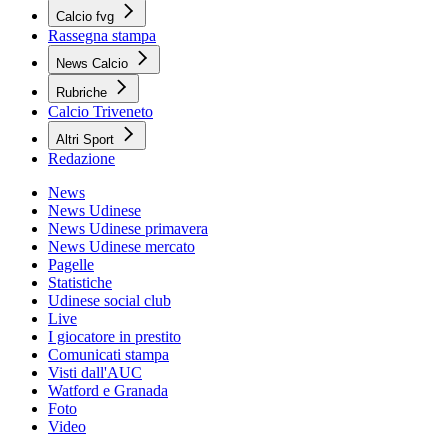
Calcio fvg
Rassegna stampa
News Calcio
Rubriche
Calcio Triveneto
Altri Sport
Redazione
News
News Udinese
News Udinese primavera
News Udinese mercato
Pagelle
Statistiche
Udinese social club
Live
I giocatore in prestito
Comunicati stampa
Visti dall'AUC
Watford e Granada
Foto
Video