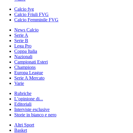
Calcio fvg
Calcio Friuli FVG
Calcio Femminile FVG
News Calcio
Serie A
Serie B
Lega Pro
Coppa Italia
Nazionali
Campionati Esteri
Champions
Europa League
Serie A Mercato
Varie
Rubriche
L’opinione di...
Editoriali
Interviste esclusive
Storie in bianco e nero
Altri Sport
Basket