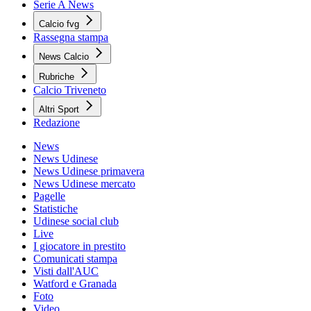
Serie A News
Calcio fvg
Rassegna stampa
News Calcio
Rubriche
Calcio Triveneto
Altri Sport
Redazione
News
News Udinese
News Udinese primavera
News Udinese mercato
Pagelle
Statistiche
Udinese social club
Live
I giocatore in prestito
Comunicati stampa
Visti dall'AUC
Watford e Granada
Foto
Video