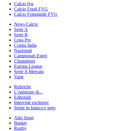
Calcio fvg
Calcio Friuli FVG
Calcio Femminile FVG
News Calcio
Serie A
Serie B
Lega Pro
Coppa Italia
Nazionali
Campionati Esteri
Champions
Europa League
Serie A Mercato
Varie
Rubriche
L’opinione di...
Editoriali
Interviste esclusive
Storie in bianco e nero
Altri Sport
Basket
Rugby