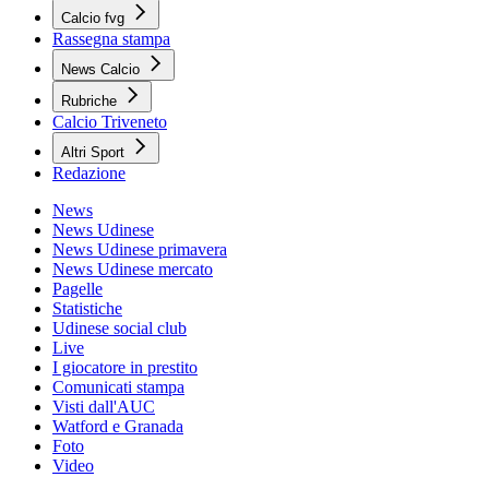
Calcio fvg
Rassegna stampa
News Calcio
Rubriche
Calcio Triveneto
Altri Sport
Redazione
News
News Udinese
News Udinese primavera
News Udinese mercato
Pagelle
Statistiche
Udinese social club
Live
I giocatore in prestito
Comunicati stampa
Visti dall'AUC
Watford e Granada
Foto
Video