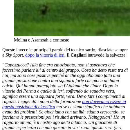
Molina e Asamoah a contrasto
Queste invece le principali parole del tecnico sardo, rilasciate sempre
a
Sky Sport
,
dopo la vittoria di ieri
. Il
Cagliari
intravede la salvezza:
"Capozzucca? Alla fine era emozionato, non si aspettava che
facessimo parlare lui al centro del gruppo. Cosa ha detto resta tra di
noi, ma sono cose positive perché anche oggi abbiamo fatto una
grande prestazione contro una squadra forte che gioca un buon
calcio. Qui hanno pareggiato sia l'Atalanta che l'Inter. Dopo la
vittoria del Parma e quella di ieri, soffrendo da squadra vera,
significa essere una squadra forte, vera. Devo fare i complimenti ai
ragazzi. Leggendo i nomi della formazione
non dovevamo essere in
questa posizione di classifica
ma se ci siamo significa che abbiamo
avuto dei problemi. Se giochiamo con umiltà, stiamo crescendo, se
facciamo le prestazioni poi i risultati arrivano. Nainggolan? Ho un
rapporto ottimo, è il nostro ago della bilancia. Un giocatore di
grande esperienza che può giocare in vari ruoli, questa sera (ieri,