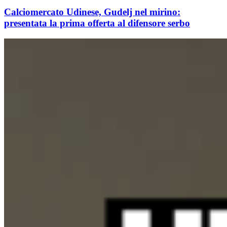
Calciomercato Udinese, Gudelj nel mirino:
presentata la prima offerta al difensore serbo