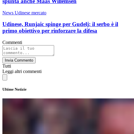
spunta anche Maas Willemsen
News Udinese mercato
Udinese, Runjaic spinge per Gudelj: il serbo è il
primo obiettivo per rinforzare la difesa
Commenti
Invia Commento
Tutti
Leggi altri commenti
Ultime Notizie