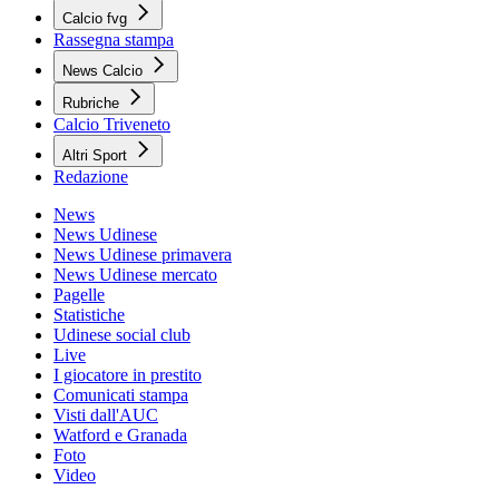
Calcio fvg
Rassegna stampa
News Calcio
Rubriche
Calcio Triveneto
Altri Sport
Redazione
News
News Udinese
News Udinese primavera
News Udinese mercato
Pagelle
Statistiche
Udinese social club
Live
I giocatore in prestito
Comunicati stampa
Visti dall'AUC
Watford e Granada
Foto
Video