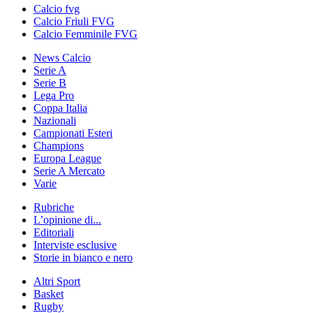
Calcio fvg
Calcio Friuli FVG
Calcio Femminile FVG
News Calcio
Serie A
Serie B
Lega Pro
Coppa Italia
Nazionali
Campionati Esteri
Champions
Europa League
Serie A Mercato
Varie
Rubriche
L’opinione di...
Editoriali
Interviste esclusive
Storie in bianco e nero
Altri Sport
Basket
Rugby