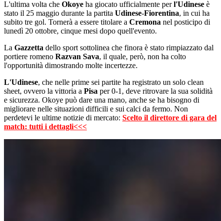
L'ultima volta che
Okoye
ha giocato ufficialmente per
l'Udinese
è
stato il 25 maggio durante la partita
Udinese
-
Fiorentina
, in cui ha
subito tre gol. Tornerà a essere titolare a
Cremona
nel posticipo di
lunedì 20 ottobre, cinque mesi dopo quell'evento.
La
Gazzetta
dello sport sottolinea che finora è stato rimpiazzato dal
portiere romeno
Razvan
Sava
, il quale, però, non ha colto
l'opportunità dimostrando molte incertezze.
L'Udinese
, che nelle prime sei partite ha registrato un solo clean
sheet, ovvero la vittoria a
Pisa
per 0-1, deve ritrovare la sua solidità
e sicurezza. Okoye può dare una mano, anche se ha bisogno di
migliorare nelle situazioni difficili e sui calci da fermo. Non
perdetevi le ultime notizie di mercato:
Scelto il direttore di gara del
match: tutti i dettagli<<<