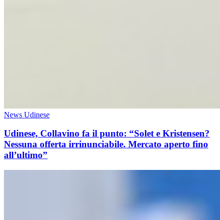
News Udinese
Udinese, Collavino fa il punto: “Solet e Kristensen?
Nessuna offerta irrinunciabile. Mercato aperto fino
all’ultimo”