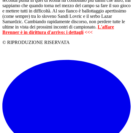
seconda punta in quel di Roma ha combinato più danni che altro, ma
sappiamo che quando torna nel mezzo del campo sa fare il suo gioco
e mettere tutti in difficoltà. Al suo fianco è ballottaggio apertissimo
(come sempre) tra lo sloveno Sandi Lovric e il serbo Lazar
Samardzic. Cambiando rapidamente discorso, non perdere tutte le
ultime in vista dei prossimi incontri di campionato.
L'affare
Brenner è in dirittura d'arrivo: i dettagli
<<<
© RIPRODUZIONE RISERVATA