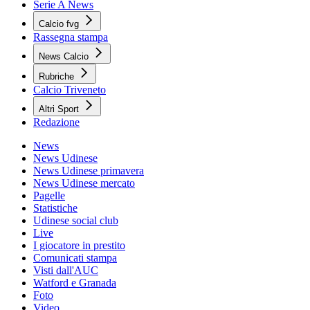
Serie A News
Calcio fvg
Rassegna stampa
News Calcio
Rubriche
Calcio Triveneto
Altri Sport
Redazione
News
News Udinese
News Udinese primavera
News Udinese mercato
Pagelle
Statistiche
Udinese social club
Live
I giocatore in prestito
Comunicati stampa
Visti dall'AUC
Watford e Granada
Foto
Video