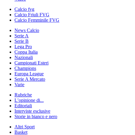
Calcio fvg
Calcio Friuli FVG
Calcio Femminile FVG
News Calcio
Serie A
Serie B
Lega Pro
Coppa Italia
Nazionali
Campionati Esteri
Champions
Europa League
Serie A Mercato
Varie
Rubriche
L’opinione di...
Editoriali
Interviste esclusive
Storie in bianco e nero
Altri Sport
Basket