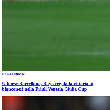
News Udinese
Udinese-Barcellona, Bayo regala la vittoria ai
bianconeri nella Friuli Venezia Giulia Cup