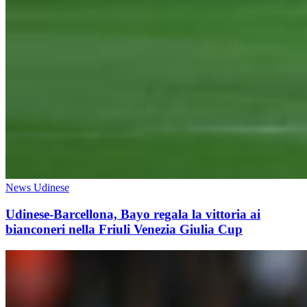
News Udinese
Udinese-Barcellona, Bayo regala la vittoria ai
bianconeri nella Friuli Venezia Giulia Cup