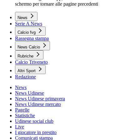
schermo per tornare alle pagine precedenti
News
Serie A News
Calcio fvg
Rassegna stampa
News Calcio
Rubriche
Calcio Triveneto
Altri Sport
Redazione
News
News Udinese
News Udinese primavera
News Udinese mercato
Pagelle
Statistiche
Udinese social club
Live
I giocatore in prestito
Comunicati stampa