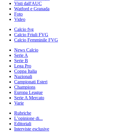
Visti dall'AUC
Watford e Granada
Foto
Video
Calcio fvg
Calcio Friuli FVG
Calcio Femminile FVG
News Calcio
Serie A
Serie B
Lega Pro
Coppa Italia
Nazionali
Campionati Esteri
Champions
Europa League
Serie A Mercato
Varie
Rubriche
L’opinione di...
Editoriali
Interviste esclusive