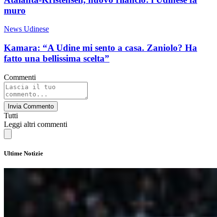
muro
News Udinese
Kamara: “A Udine mi sento a casa. Zaniolo? Ha
fatto una bellissima scelta”
Commenti
Invia Commento
Tutti
Leggi altri commenti
Ultime Notizie