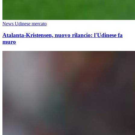
News Udinese mercato
Atalanta-Kristensen, nuovo rilancio: l'Udinese fa
muro