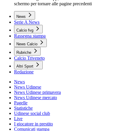
schermo per tornare alle pagine precedenti
News
Serie A News
Calcio fvg
Rassegna stampa
News Calcio
Rubriche
Calcio Triveneto
Altri Sport
Redazione
News
News Udinese
News Udinese primavera
News Udinese mercato
Pagelle
Statistiche
Udinese social club
Live
I giocatore in prestito
Comunicati stampa