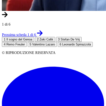
1 di 6
Prossima scheda 1 di 6
1
Il sogno del Genoa
2
Zeki Celik
3
Stefan De Vrij
4
Remo Freuler
5
Valentino Lazaro
6
Leonardo Spinazzola
© RIPRODUZIONE RISERVATA