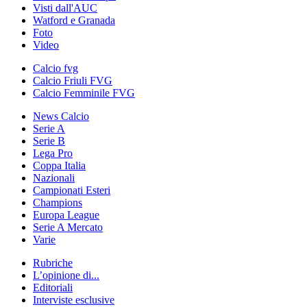
Visti dall'AUC
Watford e Granada
Foto
Video
Calcio fvg
Calcio Friuli FVG
Calcio Femminile FVG
News Calcio
Serie A
Serie B
Lega Pro
Coppa Italia
Nazionali
Campionati Esteri
Champions
Europa League
Serie A Mercato
Varie
Rubriche
L’opinione di...
Editoriali
Interviste esclusive