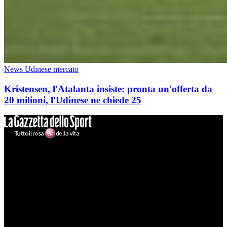
News Udinese mercato
Kristensen, l'Atalanta insiste: pronta un'offerta da
20 milioni, l'Udinese ne chiede 25
Mondo Udinese
Il sito Mondo Udinese affiliato al network Gazzanet non è gestito
direttamente RCS Mediagroup ed è unico responsabile di tutte le
informazioni (testuali o grafiche), i documenti o i materiali pubblicati
sul sito medesimo.
MondoUdinese testata Giornalistica registrata Tribunale di Udine
(N° 14/2014) Dir Resp Monica Valendino