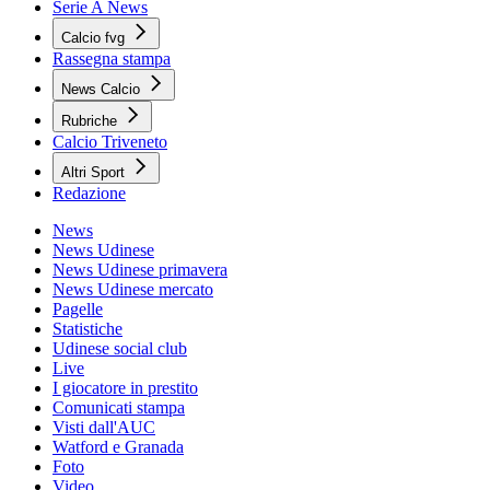
Serie A News
Calcio fvg
Rassegna stampa
News Calcio
Rubriche
Calcio Triveneto
Altri Sport
Redazione
News
News Udinese
News Udinese primavera
News Udinese mercato
Pagelle
Statistiche
Udinese social club
Live
I giocatore in prestito
Comunicati stampa
Visti dall'AUC
Watford e Granada
Foto
Video