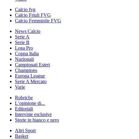
Calcio fvg
Calcio Friuli FVG
Calcio Femminile FVG
News Calcio
Serie A
Serie B
Lega Pro
Coppa Italia
Nazionali
Campionati Esteri
Champions
Europa League
Serie A Mercato
Varie
Rubriche
L’opinione di...
Editoriali
Interviste esclusive
Storie in bianco e nero
Altri Sport
Basket