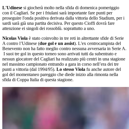
L'Udinese
si giocherà molto nella sfida di domenica pomeriggio
con il Cagliari. Se per i friulani sarà importante fare punti per
proseguire l'onda positiva derivata dalla vittoria dello Stadium, per i
sardi sarà già una partita decisiva. Per questo Cioffi dovrà fare
attenzione ei singoli dei rossoblù. soprattutto a uno.
Nicolas Viola
è stato coinvolto in tre reti in altrettante sfide di Serie
A contro l’Udinese (
due gol e un assist
). L'ex centrocampista del
Benevento non ha fatto meglio contro nessuna avversaria in Serie A.
I suoi tre gol in questo torneo sono arrivati tutti da subentrato e
nessun giocatore del Cagliari ha realizzato più centri in una stagione
nel massimo campionato entrando a gara in corso nell’era dei tre
punti a vittoria (dal 1994/95).
Lo stesso Viola
fu anche autore del
gol del momentaneo pareggio che diede inizio alla rimonta nella
sfida di Coppa Italia di questa stagione.