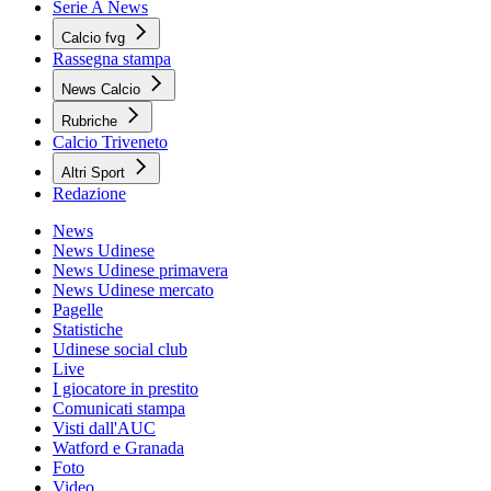
Serie A News
Calcio fvg
Rassegna stampa
News Calcio
Rubriche
Calcio Triveneto
Altri Sport
Redazione
News
News Udinese
News Udinese primavera
News Udinese mercato
Pagelle
Statistiche
Udinese social club
Live
I giocatore in prestito
Comunicati stampa
Visti dall'AUC
Watford e Granada
Foto
Video