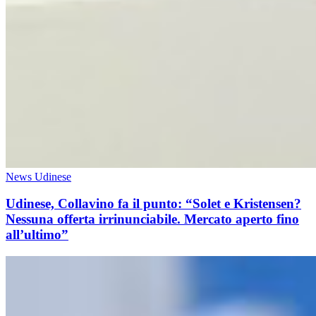
News Udinese
Udinese, Collavino fa il punto: “Solet e Kristensen?
Nessuna offerta irrinunciabile. Mercato aperto fino
all’ultimo”