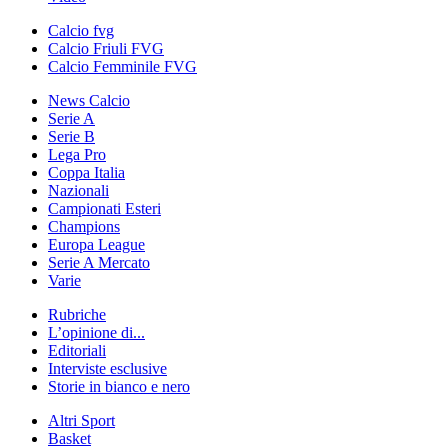
Calcio fvg
Calcio Friuli FVG
Calcio Femminile FVG
News Calcio
Serie A
Serie B
Lega Pro
Coppa Italia
Nazionali
Campionati Esteri
Champions
Europa League
Serie A Mercato
Varie
Rubriche
L’opinione di...
Editoriali
Interviste esclusive
Storie in bianco e nero
Altri Sport
Basket