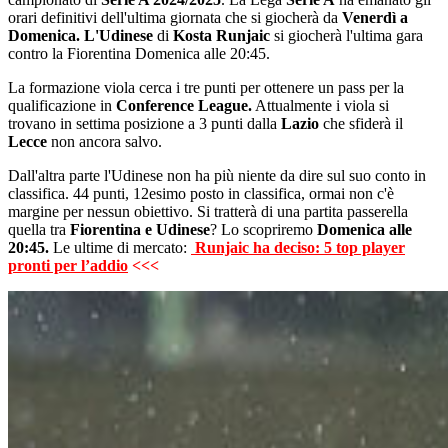
orari definitivi dell'ultima giornata che si giocherà da
Venerdì a
Domenica.
L'Udinese
di
Kosta Runjaic
si giocherà l'ultima gara
contro la Fiorentina Domenica alle 20:45.
La formazione viola cerca i tre punti per ottenere un pass per la
qualificazione in
Conference League.
Attualmente i viola si
trovano in settima posizione a 3 punti dalla
Lazio
che sfiderà il
Lecce
non ancora salvo.
Dall'altra parte l'Udinese non ha più niente da dire sul suo conto in
classifica. 44 punti, 12esimo posto in classifica, ormai non c'è
margine per nessun obiettivo. Si tratterà di una partita passerella
quella tra
Fiorentina e Udinese
? Lo scopriremo
Domenica alle
20:45.
Le ultime di mercato:
Runjaic ha deciso: 5 top player
pronti per l’addio
<<<