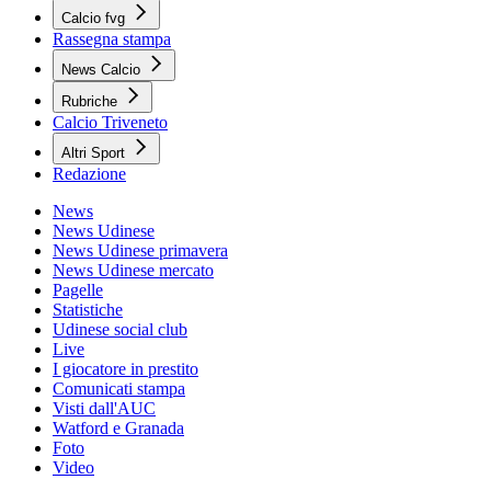
Calcio fvg
Rassegna stampa
News Calcio
Rubriche
Calcio Triveneto
Altri Sport
Redazione
News
News Udinese
News Udinese primavera
News Udinese mercato
Pagelle
Statistiche
Udinese social club
Live
I giocatore in prestito
Comunicati stampa
Visti dall'AUC
Watford e Granada
Foto
Video