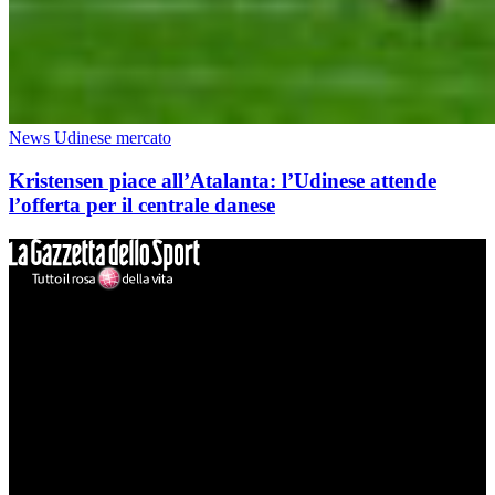
News Udinese mercato
Kristensen piace all’Atalanta: l’Udinese attende
l’offerta per il centrale danese
Mondo Udinese
Il sito Mondo Udinese affiliato al network Gazzanet non è gestito
direttamente RCS Mediagroup ed è unico responsabile di tutte le
informazioni (testuali o grafiche), i documenti o i materiali pubblicati
sul sito medesimo.
MondoUdinese testata Giornalistica registrata Tribunale di Udine
(N° 14/2014) Dir Resp Monica Valendino