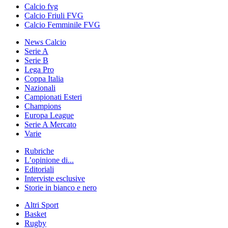
Calcio fvg
Calcio Friuli FVG
Calcio Femminile FVG
News Calcio
Serie A
Serie B
Lega Pro
Coppa Italia
Nazionali
Campionati Esteri
Champions
Europa League
Serie A Mercato
Varie
Rubriche
L’opinione di...
Editoriali
Interviste esclusive
Storie in bianco e nero
Altri Sport
Basket
Rugby