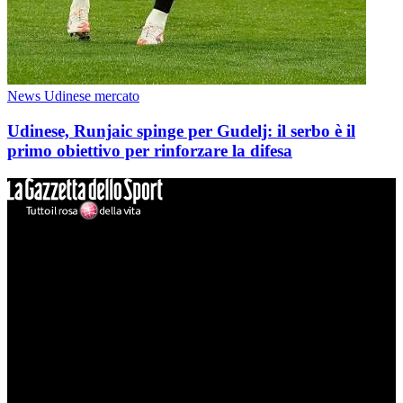
News Udinese mercato
Udinese, Runjaic spinge per Gudelj: il serbo è il
primo obiettivo per rinforzare la difesa
Mondo Udinese
Il sito Mondo Udinese affiliato al network Gazzanet non è gestito
direttamente RCS Mediagroup ed è unico responsabile di tutte le
informazioni (testuali o grafiche), i documenti o i materiali pubblicati
sul sito medesimo.
MondoUdinese testata Giornalistica registrata Tribunale di Udine
(N° 14/2014) Dir Resp Monica Valendino