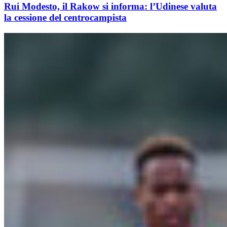
Rui Modesto, il Rakow si informa: l’Udinese valuta
la cessione del centrocampista