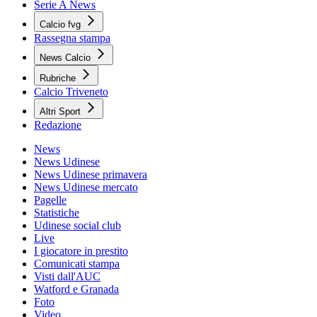
Serie A News
Calcio fvg
Rassegna stampa
News Calcio
Rubriche
Calcio Triveneto
Altri Sport
Redazione
News
News Udinese
News Udinese primavera
News Udinese mercato
Pagelle
Statistiche
Udinese social club
Live
I giocatore in prestito
Comunicati stampa
Visti dall'AUC
Watford e Granada
Foto
Video