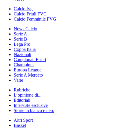
Calcio fvg
Calcio Friuli FVG
Calcio Femminile FVG
News Calcio
Serie A
Serie B
Lega Pro
Coppa Italia
Nazionali
Campionati Esteri
Champions
Europa League
Serie A Mercato
Varie
Rubriche
L’opinione di...
Editoriali
Interviste esclusive
Storie in bianco e nero
Altri Sport
Basket