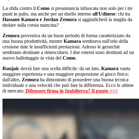
La sfida contro il
Como
si preannuncia infuocata non solo per i tre
punti in palio, ma anche per un duello interno
all'Udinese
: chi tra
Hassane Kamara e Jordan Zemura
si aggiudicherà la maglia da
titolare sulla corsia mancina?
Zemura
proveniva da un buon periodo di forma caratterizzato da
una buona produttività, mentre
Kamara
sembrava sull'orlo della
cessione date le insufficienti prestazioni. Adesso le gerarchie
sembrano destinate a rimescolarsi. I due esterni sono destinati ad un
nuovo ballottaggio in vista del
Como
.
Runjaic
dovrà fare una scelta difficile: da un lato,
Kamara
vanta
maggiore esperienza e una maggiore propensione al gioco fisico;
dall'altro,
Zemura
ha dimostrato di possedere una buona tecnica
individuale e una velocità che può fare la differenza. Ecco le ultime
di mercato:
Difensore firma in Inghilterra? Il punto <<<