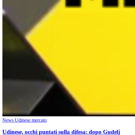
News Udinese mercato
Udinese, occhi puntati sulla difesa: dopo Gudelj