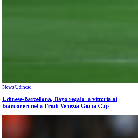
News Udinese
Udinese-Barcellona, Bayo regala la vittoria ai
bianconeri nella Friuli Venezia Giulia Cup