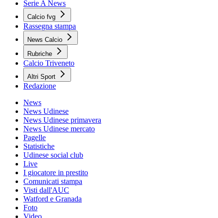
Serie A News
Calcio fvg
Rassegna stampa
News Calcio
Rubriche
Calcio Triveneto
Altri Sport
Redazione
News
News Udinese
News Udinese primavera
News Udinese mercato
Pagelle
Statistiche
Udinese social club
Live
I giocatore in prestito
Comunicati stampa
Visti dall'AUC
Watford e Granada
Foto
Video