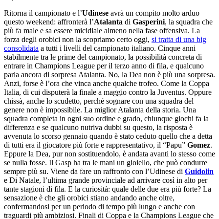
Ritorna il campionato e l’
Udinese
avrà un compito molto arduo
questo weekend: affronterà l’
Atalanta
di
Gasperini
, la squadra che
più fa male e sa essere micidiale almeno nella fase offensiva. La
forza degli orobici non la scopriamo certo oggi,
si tratta di una big
consolidata
a tutti i livelli del campionato italiano. Cinque anni
stabilmente tra le prime del campionato, la possibilità concreta di
entrare in Champions League per il terzo anno di fila, e qualcuno
parla ancora di sorpresa Atalanta. No, la Dea non è più una sorpresa.
Anzi, forse è l’ora che vinca anche qualche trofeo. Come la Coppa
Italia, di cui disputerà la finale a maggio contro la Juventus. Oppure
chissà, anche lo scudetto, perché sognare con una squadra del
genere non è impossibile. La miglior Atalanta della storia. Una
squadra completa in ogni suo ordine e grado, chiunque giochi fa la
differenza e se qualcuno nutriva dubbi su questo, la risposta è
avvenuta lo scorso gennaio quando è stato ceduto quello che a detta
di tutti era il giocatore più forte e rappresentativo, il “Papu”
Gomez
.
Eppure la Dea, pur non sostituendolo, è andata avanti lo stesso come
se nulla fosse. Il Gasp ha tra le mani un gioiello, che può condurre
sempre più su. Viene da fare un raffronto con l’Udinese di
Guidolin
e Di Natale, l’ultima grande provinciale ad arrivare così in alto per
tante stagioni di fila. E la curiosità: quale delle due era più forte? La
sensazione è che gli orobici stiano andando anche oltre,
confermandosi per un periodo di tempo più lungo e anche con
traguardi più ambiziosi. Finali di Coppa e la Champions League che