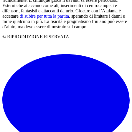
tecnicamente. E chiunque gioca lì davanti sa essere pericoloso.
Esterni che attaccano come ali, inserimenti di centrocampisti e
difensori, fantasisti e attaccanti da urlo. Giocare con l’Atalanta è
accettare
di subire per tutta la partita
, sperando di limitare i danni e
farne qualcuno in più. La fisicità e pragmatismo friulano può essere
d’aiuto, ma deve essere dimostrato sul campo.
© RIPRODUZIONE RISERVATA