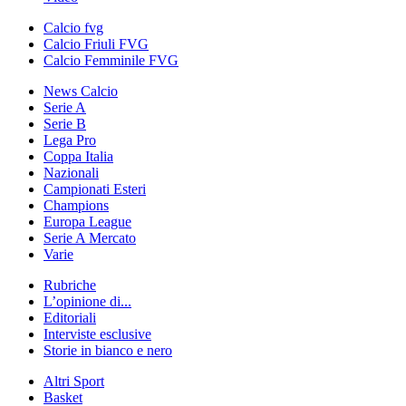
Calcio fvg
Calcio Friuli FVG
Calcio Femminile FVG
News Calcio
Serie A
Serie B
Lega Pro
Coppa Italia
Nazionali
Campionati Esteri
Champions
Europa League
Serie A Mercato
Varie
Rubriche
L’opinione di...
Editoriali
Interviste esclusive
Storie in bianco e nero
Altri Sport
Basket